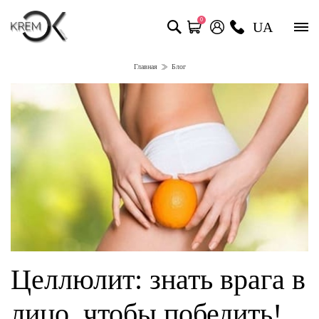
0
UA
Главная
Блог
Целлюлит: знать врага в
лицо, чтобы победить!