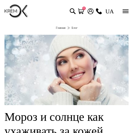
0
UA
Главная
Блог
Мороз и солнце как
ухаживать за кожей