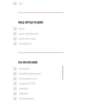
35+
ВИД ПРОДУКЦИИ
крем
крем-концентрат
крем для лица
сыворотка
НАЗНАЧЕНИЕ
антиакне
антибактериальное
антивозрастное
защита от УФ
лечение
лифтинг
матирование
от морщин