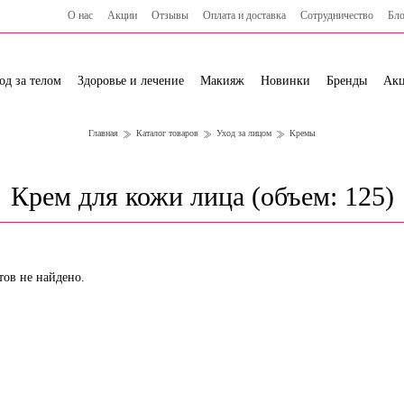
О нас
Акции
Отзывы
Оплата и доставка
Сотрудничество
Бло
од за телом
Здоровье и лечение
Макияж
Новинки
Бренды
Ак
Главная
Каталог товаров
Уход за лицом
Кремы
Крем для кожи лица (объем: 125)
тов не найдено.