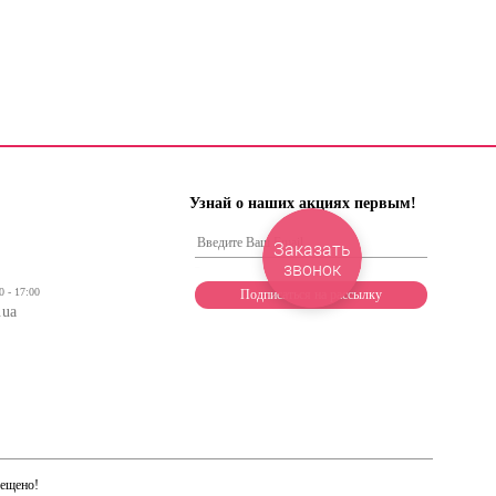
Узнай о наших акциях первым!
Заказать
звонок
0 - 17:00
.ua
рещено!