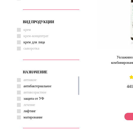
ВИД ПРОДУКЦИИ
крем
крем-концентрат
крем для лица
сыворотка
Увлажняющ
комбинированн
НАЗНАЧЕНИЕ
антиакне
антибактериальное
441
антивозрастное
защита от УФ
лечение
лифтинг
матирование
от морщин
от раздражения