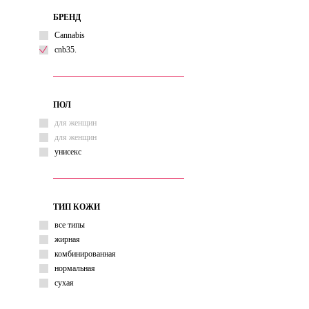
питание
БРЕНД
питательный
Cannabis
разглаживание
cnb35.
регенерация
смягчение
сужение пор
увлажнение
ПОЛ
для женщин
для женщин
унисекс
ТИП КОЖИ
все типы
жирная
комбинированная
нормальная
сухая