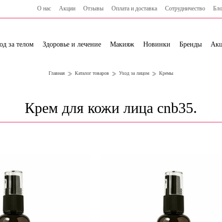
О нас
Акции
Отзывы
Оплата и доставка
Сотрудничество
Бло
од за телом
Здоровье и лечение
Макияж
Новинки
Бренды
Ак
Главная
Каталог товаров
Уход за лицом
Кремы
Крем для кожи лица cnb35.