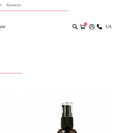
г
Контакты
0
ции
UA