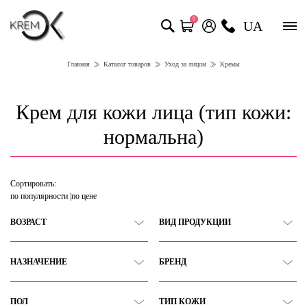
0
UA
Главная
Каталог товаров
Уход за лицом
Кремы
Крем для кожи лица (тип кожи:
нормальна)
Сортировать:
по популярности
по цене
ВОЗРАСТ
ВИД ПРОДУКЦИИ
НАЗНАЧЕНИЕ
БРЕНД
ПОЛ
ТИП КОЖИ