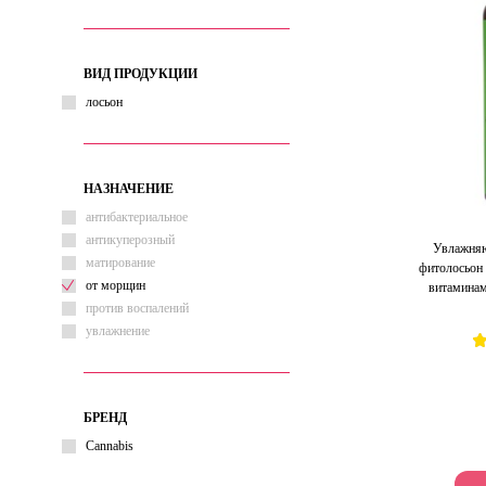
ВИД ПРОДУКЦИИ
лосьон
НАЗНАЧЕНИЕ
антибактериальное
антикуперозный
Увлажняю
матирование
фитолосьон 
от морщин
витаминам
против воспалений
увлажнение
БРЕНД
Cannabis