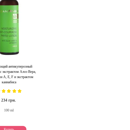
щий антикуперозный
с экстрактом Алоэ Вера,
и А, Е, F и экстрактом
каннабиса
234 грн.
100 ml
Купить