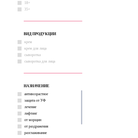
18+
35+
ВИД ПРОДУКЦИИ
крем
крем для лица
сыворотка
сыворотка для лица
НАЗНАЧЕНИЕ
антивозрастное
защита от УФ
лечение
лифтинг
от морщин
от раздражения
разглаживание