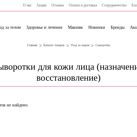
О нас
Акции
Отзывы
Оплата и доставка
Сотрудничество
Бло
од за телом
Здоровье и лечение
Макияж
Новинки
Бренды
Ак
Главная
Каталог товаров
Уход за лицом
Сыворотки
ыворотки для кожи лица (назначени
восстановление)
тов не найдено.