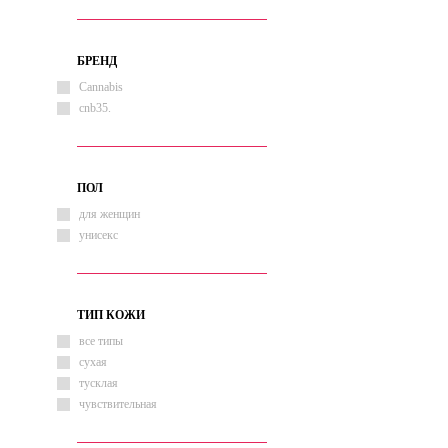
регенерация
увлажнение
БРЕНД
Cannabis
cnb35.
ПОЛ
для женщин
унисекс
ТИП КОЖИ
все типы
сухая
тусклая
чувствительная