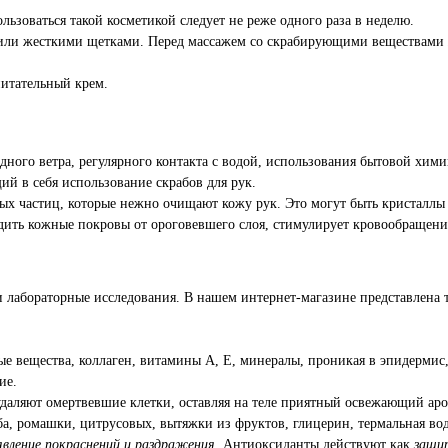
льзоваться такой косметикой следует не реже одного раза в неделю.
и или жесткими щетками. Перед массажем со скрабирующими веществами
питательный крем.
ного ветра, регулярного контакта с водой, использования бытовой хими
 в себя использование скрабов для рук.
х частиц, которые нежно очищают кожу рук. Это могут быть кристаллы 
одить кожные покровы от ороговевшего слоя, стимулирует кровообращен
и лабораторные исследования. В нашем интернет-магазине представлена 
ые вещества, коллаген, витамины А, Е, минералы, проникая в эпидерми
ие.
удаляют омертвевшие клетки, оставляя на теле приятный освежающий ар
а, ромашки, цитрусовых, вытяжки из фруктов, глицерин, термальная во
вление покраснений и раздражения.
Антиоксиданты действуют как
защит