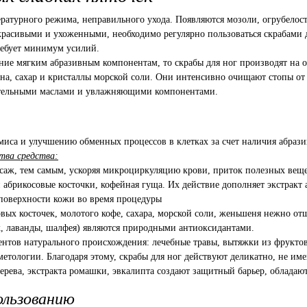
ературного режима, неправильного ухода. Появляются мозоли, огрубело
расивыми и ухоженными, необходимо регулярно пользоваться скрабами 
требует минимум усилий.
тение мягким абразивным компонентам, то скрабы для ног производят на 
на, сахар и кристаллы морской соли. Они интенсивно очищают стопы от
ательными маслами и увлажняющими компонентами.
иса и улучшению обменных процессов в клетках за счет наличия абрази
тва средства:
саж, тем самым, ускоряя микроциркуляцию крови, приток полезных веще
 абрикосовые косточки, кофейная гуща. Их действие дополняет экстракт
 поверхности кожи во время процедуры
ых косточек, молотого кофе, сахара, морской соли, женьшеня нежно от
х, лаванды, шалфея) являются природными антиоксидантами.
ентов натурального происхождения: лечебные травы, вытяжки из фруктов
метологии. Благодаря этому, скрабы для ног действуют деликатно, не им
дерева, экстракта ромашки, эвкалипта создают защитный барьер, облада
ользованию