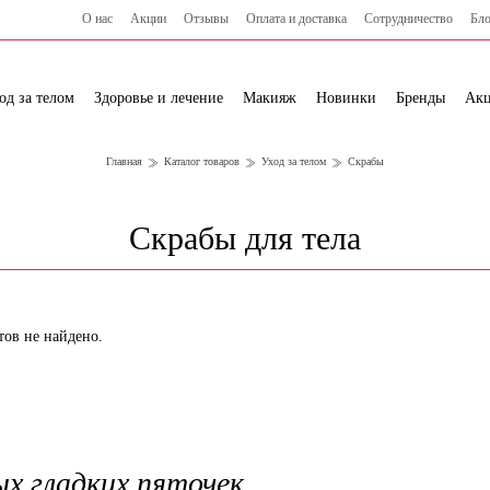
О нас
Акции
Отзывы
Оплата и доставка
Сотрудничество
Бло
од за телом
Здоровье и лечение
Макияж
Новинки
Бренды
Ак
Главная
Каталог товаров
Уход за телом
Скрабы
Скрабы для тела
тов не найдено.
ых гладких пяточек