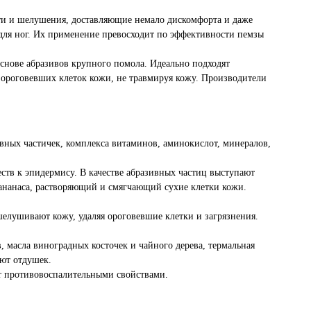
сти и шелушения, доставляющие немало дискомфорта и даже
для ног. Их применение превосходит по эффективности пемзы
основе абразивов крупного помола. Идеально подходят
 ороговевших клеток кожи, не травмируя кожу. Производители
вных частичек, комплекса витаминов, аминокислот, минералов,
ств к эпидермису. В качестве абразивных частиц выступают
 ананаса, растворяющий и смягчающий сухие клетки кожи.
шелушивают кожу, удаляя ороговевшие клетки и загрязнения.
, масла виноградных косточек и чайного дерева, термальная
еют отдушек.
ют противовоспалительными свойствами.