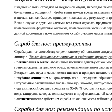
Ежедневно ноги страдают от неудобной обуви, перепадов темп
болезненных ощущений. Чтобы ваши ножки всегда выглядели к
и щетки, так как быстрее приводит к желаемому результату и 
Если в случае с другими частями тела стоит отдавать предпоч
измельченные фруктовые косточки, измельченные кофейные зер
данной косметики также дополняют скрабирующие массы пит
Скраб для ног: преимущества
Скрабы для ног способствуют деликатному обновлению эпидерм
липидов.
Также дерматологи отмечают следующие преимущес
•
регенерация клеток:
абразивные частички действуют как мас
гранулы скорлупы грецкого ореха, измельченные виноградные и
Экстракт алоэ вера и масло кокоса питают и придают нежность
•
глубокое очищение:
микрочастицы из виноградных, абрикосов
Натуральные растительные масла (авокадо, жожоба, цитрусовы
•
органический состав:
средства на 95-97 % состоят из компон
вода, глицерин, которые используются в профессиональной кос
•
антисептическое действие:
скрабы на основе масла чайного 
Скрабы для ног: рекомендации по исп