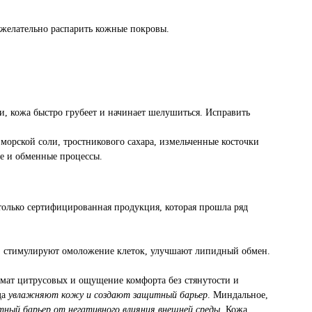
 желательно распарить кожные покровы.
и, кожа быстро грубеет и начинает шелушиться. Исправить
морской соли, тростникового сахара, измельченные косточки
ие и обменные процессы.
только сертифицированная продукция, которая прошла ряд
с, стимулируют омоложение клеток, улучшают липидный обмен.
омат цитрусовых и ощущение комфорта без стянутости и
да
увлажняют кожу и создают защитный барьер
. Миндальное,
ный барьер от негативного влияния внешней среды
. Кожа