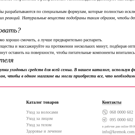
бы разрабатываются по специальным формулам, которые полностью исклю
ких реакций. Натуральные вещества подобраны таким образом, чтобы дей
зовать?
имо хорошо смочить, а лучше предварительно распарить.
 вещества и массажируйте на протяжении нескольких минут, подбирая 
минут оставить на поверхности, чтобы питательные компоненты впиталис
ителя
упки уходовых средств для всей семьи. В нашем каталоге, используя
ом, чтобы в одном магазине вы могли приобрести все, что необходи
Каталог товаров
Контакты
Уход за волосами
068 0000 602
Уход за лицом
095 0000 602
Уход за телом
в рабочие дни online 09:0
Здоровье и лечение
info@kremok.com