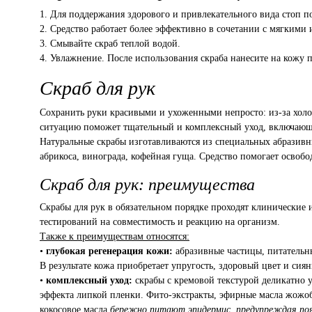
1. Для поддержания здорового и привлекательного вида стоп по
2. Средство работает более эффективно в сочетании с мягким
3. Смывайте скраб теплой водой.
4. Увлажнение. После использования скраба нанесите на кожу 
Скраб для рук
Сохранить руки красивыми и ухоженными непросто: из-за холод
ситуацию поможет тщательный и комплексный уход, включающий
Натуральные скрабы изготавливаются из специальных абразивны
абрикоса, винограда, кофейная гуща. Средство помогает освоб
Скраб для рук: преимущества
Скрабы для рук в обязательном порядке проходят клинические 
тестирований на совместимость и реакцию на организм.
Также к преимуществам относятся:
•
глубокая регенерация кожи:
абразивные частицы, питательн
В результате кожа приобретает упругость, здоровый цвет и сиян
•
комплексный уход:
скрабы с кремовой текстурой деликатно 
эффекта липкой пленки. Фито-экстракты, эфирные масла жожоб
кокосовое масла
бережно питают эпидермис, предупреждая поя