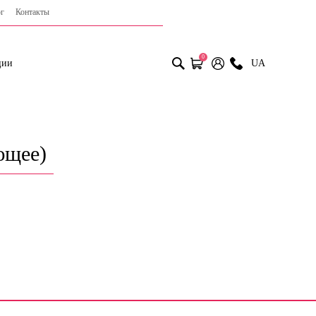
г
Контакты
0
ции
UA
ющее)