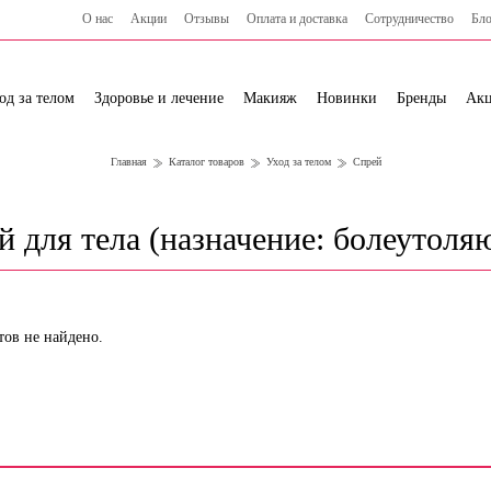
О нас
Акции
Отзывы
Оплата и доставка
Сотрудничество
Бло
од за телом
Здоровье и лечение
Макияж
Новинки
Бренды
Ак
Главная
Каталог товаров
Уход за телом
Спрей
й для тела (назначение: болеутоля
тов не найдено.