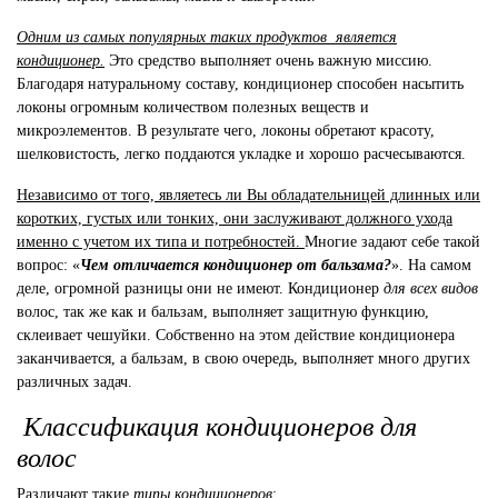
Одним из самых популярных таких продуктов
является
кондиционер.
Это средство выполняет очень важную миссию.
Благодаря натуральному составу, кондиционер способен насытить
локоны огромным количеством полезных веществ и
микроэлементов. В результате чего, локоны обретают красоту,
шелковистость, легко поддаются укладке и хорошо расчесываются.
Независимо от того, являетесь ли Вы обладательницей длинных или
коротких, густых или тонких, они заслуживают должного ухода
именно с учетом их типа и потребностей.
Многие задают себе такой
вопрос: «
Чем отличается кондиционер от бальзама?
». На самом
деле, огромной разницы они не имеют. Кондиционер
для всех видов
волос, так же как и бальзам, выполняет защитную функцию,
склеивает чешуйки. Собственно на этом действие кондиционера
заканчивается, а бальзам, в свою очередь, выполняет много других
различных задач.
Классификация кондиционеров для
волос
Различают такие
типы кондиционеров
: