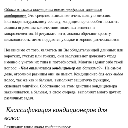
Одним из самых популярных таких продуктов
является
кондиционер.
Это средство выполняет очень важную миссию.
Благодаря натуральному составу, кондиционер способен насытить
локоны огромным количеством полезных веществ и
микроэлементов. В результате чего, локоны обретают красоту,
шелковистость, легко поддаются укладке и хорошо расчесываются.
Независимо от того, являетесь ли Вы обладательницей длинных или
коротких, густых или тонких, они заслуживают должного ухода
именно с учетом их типа и потребностей.
Многие задают себе такой
вопрос: «
Чем отличается кондиционер от бальзама?
». На самом
деле, огромной разницы они не имеют. Кондиционер
для всех видов
волос, так же как и бальзам, выполняет защитную функцию,
склеивает чешуйки. Собственно на этом действие кондиционера
заканчивается, а бальзам, в свою очередь, выполняет много других
различных задач.
Классификация кондиционеров для
волос
Различают такие
типы кондиционеров
: