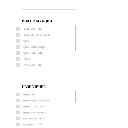
ВИД ПРОДУКЦИИ
гели для лица
гель для умывания
крем
крем-концентрат
крем для лица
лосьон
пена для лица
пенка для умывания
сыворотка
сыворотка вокруг глаз
НАЗНАЧЕНИЕ
сыворотка для лица
антиакне
антибактериальное
антивозрастное
антикуперозный
восстановление
защита от УФ