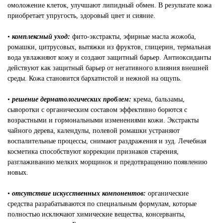
омоложение клеток, улучшают липидный обмен. В результате кожа
приобретает упругость, здоровый цвет и сияние.
•
комплексный уход:
фито-экстракты, эфирные масла жожоба,
ромашки, цитрусовых, вытяжки из фруктов, глицерин, термальная
вода увлажняют кожу и создают защитный барьер. Антиоксиданты
действуют как защитный барьер от негативного влияния внешней
среды. Кожа становится бархатистой и нежной на ощупь.
•
решение дерматологических проблем:
крема, бальзамы,
сыворотки с органическим составом эффективно борются с
возрастными и гормональными изменениями кожи. Экстракты
чайного дерева, календулы, полевой ромашки устраняют
воспалительные процессы, снимают раздражения и зуд. Лечебная
косметика способствуют коррекции признаков старения,
разглаживанию мелких морщинок и предотвращению появлению
новых.
•
отсутствие искусственных компонентов:
органические
средства разрабатываются по специальным формулам, которые
полностью исключают химические вещества, консерванты,