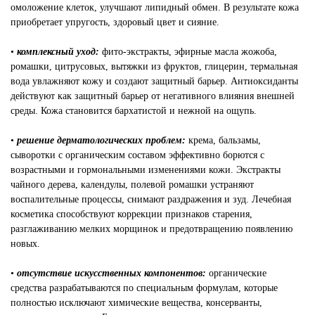
омоложение клеток, улучшают липидный обмен. В результате кожа
приобретает упругость, здоровый цвет и сияние.
•
комплексный уход:
фито-экстракты, эфирные масла жожоба,
ромашки, цитрусовых, вытяжки из фруктов, глицерин, термальная
вода увлажняют кожу и создают защитный барьер. Антиоксиданты
действуют как защитный барьер от негативного влияния внешней
среды. Кожа становится бархатистой и нежной на ощупь.
•
решение дерматологических проблем:
крема, бальзамы,
сыворотки с органическим составом эффективно борются с
возрастными и гормональными изменениями кожи. Экстракты
чайного дерева, календулы, полевой ромашки устраняют
воспалительные процессы, снимают раздражения и зуд. Лечебная
косметика способствуют коррекции признаков старения,
разглаживанию мелких морщинок и предотвращению появлению
новых.
•
отсутствие искусственных компонентов:
органические
средства разрабатываются по специальным формулам, которые
полностью исключают химические вещества, консерванты,