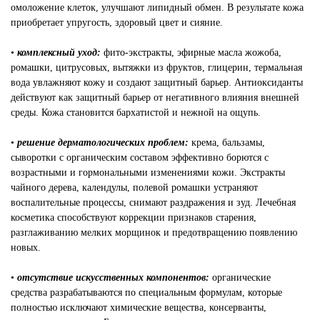
омоложение клеток, улучшают липидный обмен. В результате кожа
приобретает упругость, здоровый цвет и сияние.
•
комплексный уход:
фито-экстракты, эфирные масла жожоба,
ромашки, цитрусовых, вытяжки из фруктов, глицерин, термальная
вода увлажняют кожу и создают защитный барьер. Антиоксиданты
действуют как защитный барьер от негативного влияния внешней
среды. Кожа становится бархатистой и нежной на ощупь.
•
решение дерматологических проблем:
крема, бальзамы,
сыворотки с органическим составом эффективно борются с
возрастными и гормональными изменениями кожи. Экстракты
чайного дерева, календулы, полевой ромашки устраняют
воспалительные процессы, снимают раздражения и зуд. Лечебная
косметика способствуют коррекции признаков старения,
разглаживанию мелких морщинок и предотвращению появлению
новых.
•
отсутствие искусственных компонентов:
органические
средства разрабатываются по специальным формулам, которые
полностью исключают химические вещества, консерванты,