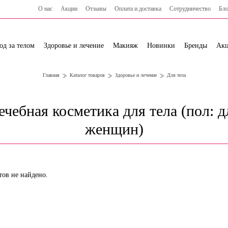
О нас
Акции
Отзывы
Оплата и доставка
Сотрудничество
Бло
од за телом
Здоровье и лечение
Макияж
Новинки
Бренды
Ак
Главная
Каталог товаров
Здоровье и лечение
Для тела
ечебная косметика для тела (пол: д
женщин)
тов не найдено.