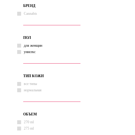
регенерация
БРЕНД
увлажнение
Cannabis
укрепление
ПОЛ
для женщин
унисекс
ТИП КОЖИ
все типы
нормальная
ОБЪЕМ
270 ml
275 ml