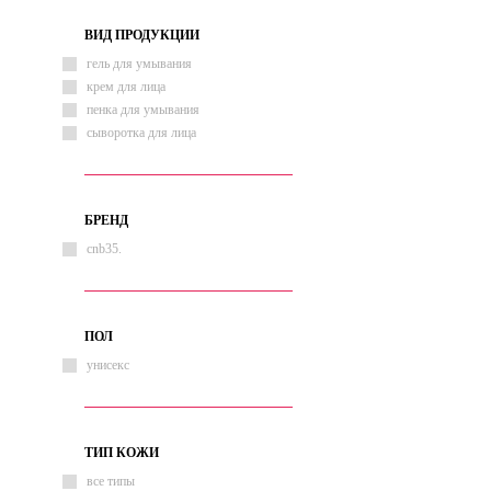
ВИД ПРОДУКЦИИ
гель для умывания
крем для лица
пенка для умывания
сыворотка для лица
БРЕНД
cnb35.
ПОЛ
унисекс
ТИП КОЖИ
все типы