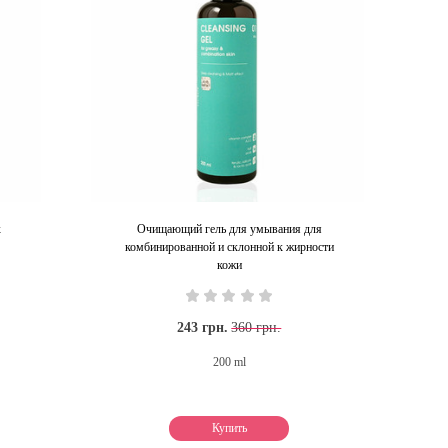
х
Очищающий гель для умывания для
комбинированной и склонной к жирности
кожи
243 грн.
360 грн.
200 ml
Купить