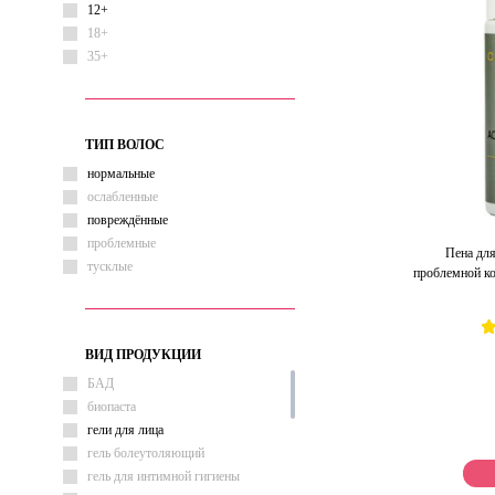
12+
18+
35+
ТИП ВОЛОС
нормальные
ослабленные
повреждённые
проблемные
Пена для
тусклые
проблемной ко
ВИД ПРОДУКЦИИ
БАД
биопаста
гели для лица
гель болеутоляющий
гель для интимной гигиены