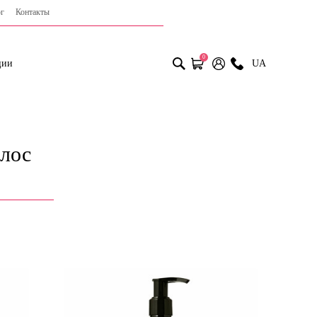
г
Контакты
0
ции
UA
олос