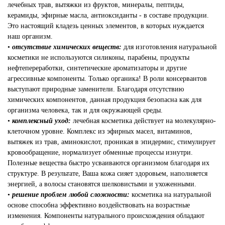
лечебных трав, вытяжки из фруктов, минералы, пептиды,
керамиды, эфирные масла, антиоксиданты - в составе продукции.
Это настоящий кладезь ценных элементов, в которых нуждается
наш организм.
•
отсутствие химических веществ:
для изготовления натуральной
косметики не используются силиконы, парабены, продукты
нефтепереработки, синтетические ароматизаторы и другие
агрессивные компоненты. Только органика! В роли консервантов
выступают природные заменители. Благодаря отсутствию
химических компонентов, данная продукция безопасна как для
организма человека, так и для окружающей среды.
•
комплексный уход:
лечебная косметика действует на молекулярно-
клеточном уровне. Комплекс из эфирных масел, витаминов,
вытяжек из трав, аминокислот, проникая в эпидермис, стимулирует
кровообращение, нормализует обменные процессы изнутри.
Полезные вещества быстро усваиваются организмом благодаря их
структуре. В результате, Ваша кожа сияет здоровьем, наполняется
энергией, а волосы становятся шелковистыми и ухоженными.
•
решение проблем любой сложности:
косметика на натуральной
основе способна эффективно воздействовать на возрастные
изменения. Компоненты натурального происхождения обладают