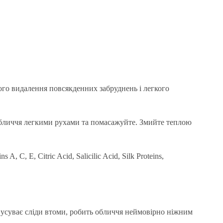
ного видалення повсякденних забруднень і легкого
 обличчя легкими рухами та помасажуйте. Змийте теплою
, C, E, Citric Acid, Salicilic Acid, Silk Proteins,
у, усуває сліди втоми, робить обличчя неймовірно ніжним