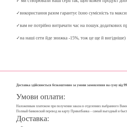
✓ ми створювали наші серії так, щоб кожен продукт до
✓використання разом гарантує їхню сумісність та макси
✓вам не потрібно витрачати час на пошук додаткових про
✓на наші сети йде знижка -15%, тож це ще й вигідніше)
Доставка здійснюється безкоштовно за умови замовлення на суму від 99
Умови оплати:
Наложенным платежом при получении заказа в отделениях выбранного Вами пе
Полный банковский перевод на карту ПриватБанка – самый выгодный и быст
Доставка: