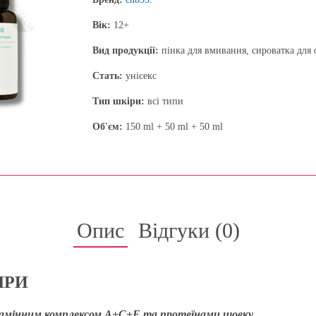
Вік:
12+
Вид продукції:
пінка для вмивання, сироватка для 
Стать:
унісекс
Тип шкіри:
всі типи
Об'єм:
150 ml + 50 ml + 50 ml
Опис
Відгуки (
0
)
ІРИ
вітамінним комплексом A+C+E та протеїнами шовку