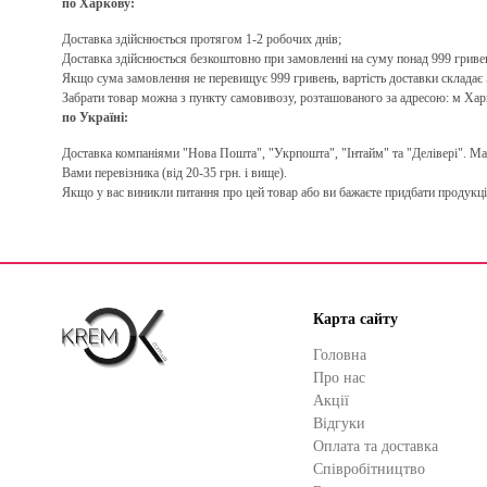
по Харкову:
Доставка здійснюється протягом 1-2 робочих днів;
Доставка здійснюється безкоштовно при замовленні на суму понад 999 гриве
Якщо сума замовлення не перевищує 999 гривень, вартість доставки складає 5
Забрати товар можна з пункту самовивозу, розташованого за адресою: м Хар
по Україні:
Доставка компаніями "Нова Пошта", "Укрпошта", "Інтайм" та "Делівері". Макс
Вами перевізника (від 20-35 грн. і вище).
Якщо у вас виникли питання про цей товар або ви бажаєте придбати продукці
Карта сайту
Головна
Про нас
Акції
Відгуки
Оплата та доставка
Cпівробітництво