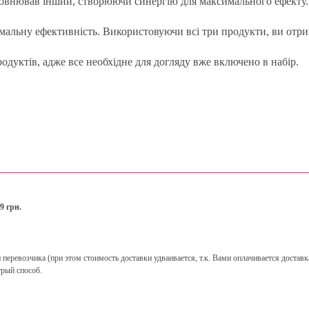
повнював інший, створюючи синергію для максимального ефекту.
мальну ефективність. Використовуючи всі три продукти, ви отри
дуктів, адже все необхідне для догляду вже включено в набір.
9 грн.
ревозчика (при этом стоимость доставки удваивается, т.к. Вами оплачивается доставка
рый способ.