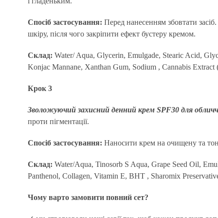
і гладеньким.
Спосіб застосування:
Перед нанесенням збовтати засіб.
шкіру, після чого закріпити ефект бустеру кремом.
Склад:
Water/ Aqua, Glycerin, Emulgade, Stearic Acid, Glyc
Konjac Mannane, Xanthan Gum, Sodium , Cannabis Extract (
Крок 3
Зволожуючий захисний денний крем SPF30 для обличч
проти пігментації.
Спосіб застосування:
Наносити крем на очищену та тоні
Склад:
Water/Aqua, Tinosorb S Aqua, Grape Seed Oil, Emulga
Panthenol, Collagen, Vitamin E, BHT , Sharomix Preservativ
Чому варто замовити повний сет?