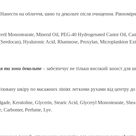
 Нанести на обличчя, шию та декольте після очищення. Рівномірн
eril Monostearate, Mineral Oil, PEG-40 Hydrogenated Castor Oil, Can
Seedocan), Hyaluronic Acid, Rhamnose, Proxylan, Microplankton Extr
я та зони декольте
– забезпечує не тільки високий захист для ш
зовану шкіру по масажних лініях легкими рухами від центру до 
de, Keratoline, Glycerin, Stearic Acid, Glyceryl Monostearate, Shea 
e, Carbomer, Perfume, Lye.