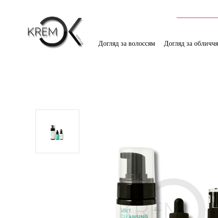
Догляд за волоссям
Догляд за обличч