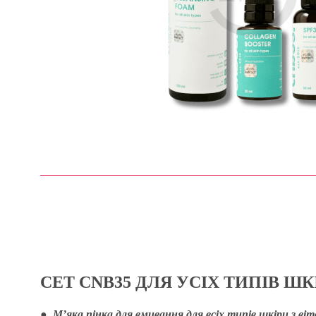
СЕТ CNB35 ДЛЯ УСІХ ТИПІВ ШК
● М’яка пінка для вмивання для всіх типів шкіри з 