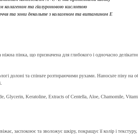
им колагеном та гіалуроновою кислотою
ччя та зони декольте з колагеном та витамином E
а ніжна пінка, що призначена для глибокого і одночасно делікат
вологі долоні та спіньте розтираючими рухами. Наносьте піну на
і.
lycerin, Keratoline, Extracts of Centella, Aloe, Chamomile, Vitamins A
віжає, заспокоює та зволожує шкіру, покращує її колір і текстур