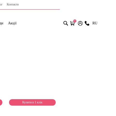
ог
Контакти
0
ди
Акції
RU
Купити в 1 клік