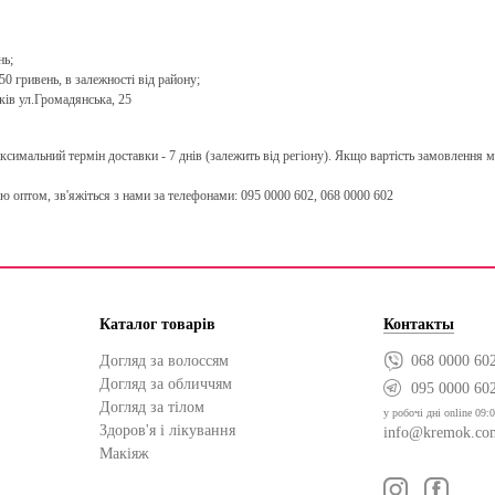
нь;
0 гривень, в залежності від району;
ків ул.Громадянська, 25
имальний термін доставки - 7 днів (залежить від регіону). Якщо вартість замовлення ме
ю оптом, зв'яжіться з нами за телефонами: 095 0000 602, 068 0000 602
Каталог товарів
Контакты
Догляд за волоссям
068 0000 60
Догляд за обличчям
095 0000 60
Догляд за тілом
у робочі дні online 09:0
Здоров'я і лікування
info@kremok.co
Макіяж