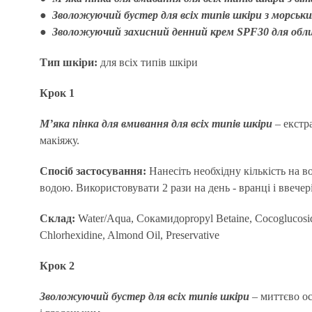
● Зволожуючий бустер для всіх типів шкіри з морськ
● Зволожуючий захисний денний крем SPF30 для обли
Тип шкіри:
для всіх типів шкіри
Крок 1
М’яка пінка для вмивання для всіх типів шкіри
– екстр
макіяжу.
Спосіб застосування:
Нанесіть необхідну кількість на 
водою. Використовувати 2 рази на день - вранці і ввечер
Склад:
Water/Aqua, Сокамидоpropyl Betaine, Cocoglucoside, G
Chlorhexidine, Almond Oil, Preservative
Крок 2
Зволожуючий бустер для всіх типів шкіри
– миттєво ос