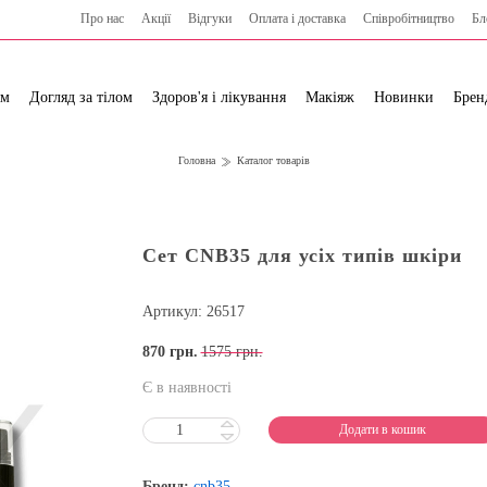
Про нас
Акції
Відгуки
Оплата і доставка
Cпівробітництво
Бл
ям
Догляд за тілом
Здоров'я і лікування
Макіяж
Новинки
Брен
Головна
Каталог товарів
Сет CNB35 для усіх типів шкіри
Артикул: 26517
870
грн.
1575 грн.
Є в наявності
Додати в кошик
Бренд:
cnb35.