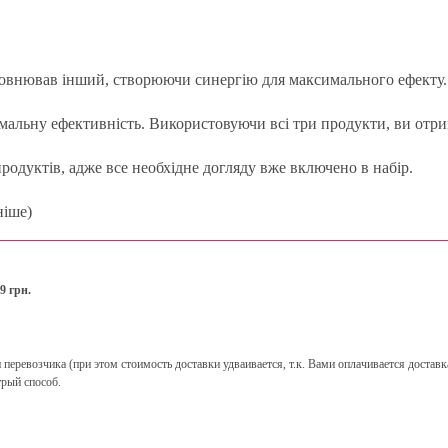
повнював інший, створюючи синергію для максимального ефекту.
мальну ефективність. Використовуючи всі три продукти, ви отри
родуктів, адже все необхідне догляду вже включено в набір.
ніше)
9 грн.
ревозчика (при этом стоимость доставки удваивается, т.к. Вами оплачивается доставка
рый способ.