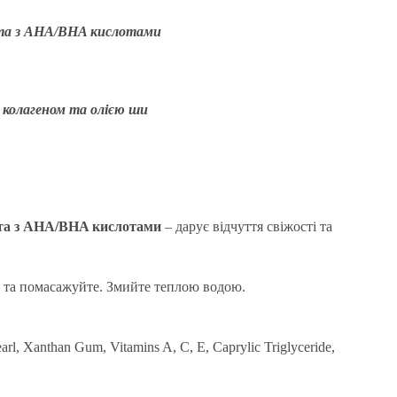
 та з AHA/BHA кислотами
 колагеном та олією ши
 та з AHA/BHA кислотами
– дарує відчуття свіжості та
ми та помасажуйте. Змийте теплою водою.
rl, Xanthan Gum, Vitamins A, C, E, Caprylic Triglyceride,