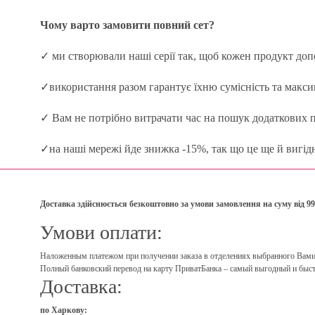
Чому варто замовити повний сет?
✓ ми створювали наші серії так, щоб кожен продукт до
✓використання разом гарантує їхню сумісність та макси
✓ Вам не потрібно витрачати час на пошук додаткових п
✓на наші мережі йде знижка -15%, так що це ще й вигід
Доставка здійснюється безкоштовно за умови замовлення на суму від 99
Умови оплати:
Наложенным платежом при получении заказа в отделениях выбранного Вами пе
Полный банковский перевод на карту ПриватБанка – самый выгодный и быст
Доставка:
по Харкову: