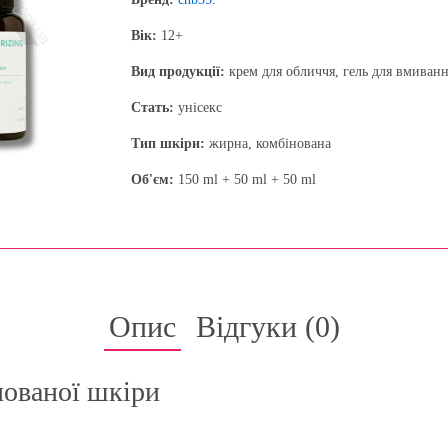
Вік:
12+
Вид продукції:
крем для обличчя, гель для вмиванн
Стать:
унісекс
Тип шкіри:
жирна, комбінована
Об'єм:
150 ml + 50 ml + 50 ml
Опис
Відгуки (
0
)
нованої шкіри