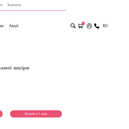
ог
Контакти
0
ди
Акції
RU
ваної шкіри
Купити в 1 клік