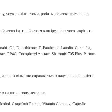
туру, усуває сліди втоми, робить обличчя неймовірно
бличчю і дати вбратися в шкіру, після чого закріпити
nabis Oil, Dimethicone, D-Panthenol, Lanolin, Carnauba,
act GP4G, Tocopheryl Acetate, Sharomix 705 Plus, Parfum.
 а також відмінно справляється з надмірною жирністю
ім на шию і зону декольте.
Alcohol, Grapefruit Extract, Vitamin Complex, Caprylic