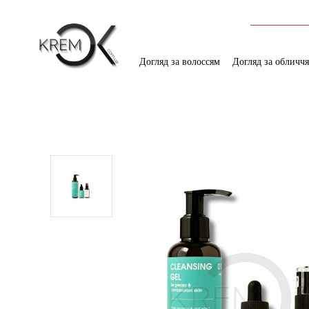
Догляд за волоссям
Догляд за обличч