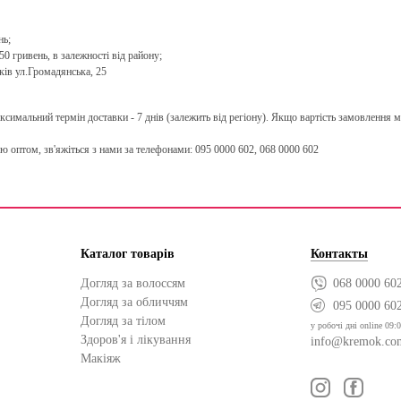
нь;
0 гривень, в залежності від району;
ків ул.Громадянська, 25
имальний термін доставки - 7 днів (залежить від регіону). Якщо вартість замовлення ме
ю оптом, зв'яжіться з нами за телефонами: 095 0000 602, 068 0000 602
Каталог товарів
Контакты
Догляд за волоссям
068 0000 60
Догляд за обличчям
095 0000 60
Догляд за тілом
у робочі дні online 09:0
Здоров'я і лікування
info@kremok.co
Макіяж