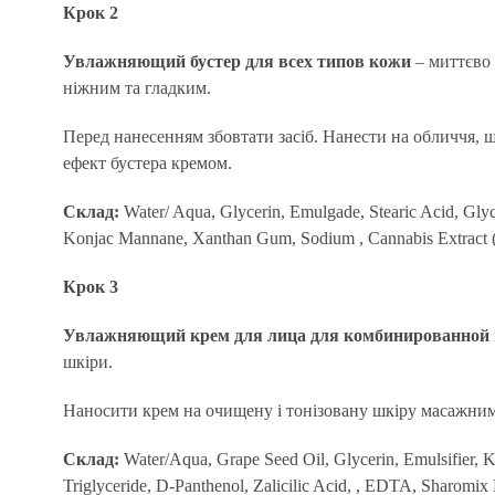
Крок 2
Увлажняющий бустер для всех типов кожи
– миттєво 
ніжним та гладким.
Перед нанесенням збовтати засіб. Нанести на обличчя, ш
ефект бустера кремом.
Склад:
Water/ Aqua, Glycerin, Emulgade, Stearic Acid, Glyc
Konjac Mannane, Xanthan Gum, Sodium , Cannabis Extract (
Крок 3
Увлажняющий крем для лица для комбинированной 
шкіри.
Наносити крем на очищену і тонізовану шкіру масажними
Склад:
Water/Aqua, Grape Seed Oil, Glycerin, Emulsifier, Ke
Triglyceride, D-Panthenol, Zalicilic Acid, , EDTA, Sharomix