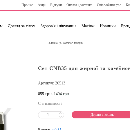
Про нас
Акції
Відгуки
Оплата і доставка
Cпівробітництво
Бл
ям
Догляд за тілом
Здоров'я і лікування
Макіяж
Новинки
Брен
Головна
Каталог товарів
Сет CNB35 для жирної та комбіно
Артикул: 26513
855
грн.
1494 грн.
Є в наявності
Додати в кошик
Бренд:
cnb35.