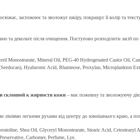
освіжає, заспокоює та зволожує шкіру, покращує її колір та текс
ию та декольте після очищення. Поступово розподілити засіб по о
eril Monostearate, Mineral Oil, PEG-40 Hydrogenated Castor Oil, Can
Seedocan), Hyaluronic Acid, Rhamnose, Proxylan, Microplankton Extr
и склонной к жирности кожи
– має поживну та зволожуючу дію,
 лініями легкими рухами від центру до зовнішнього краю, а пот
ratoline, Shea Oil, Glyceryl Monostearate, Stearic Acid, Cetostearyl 
 Preservative, Carbomer, Perfume, Lye.