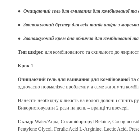
● Очищаючий гель для вмивання для комбінованої та
● Зволожуючий бустер для всіх типів шкіри з морськ
● Зволожуючий крем для обличчя для комбінованої та
Тип шкіри:
для комбінованого та схильного до жирност
Крок 1
Очищаючий гель для вмивання для комбінованої та 
одночасно нормалізує проблемну, а саме жирну та комбі
Нанесіть необхідну кількість на вологі долоні і спініт
Використовувати 2 рази на день – вранці та ввечері.
Склад:
Water/Aqua, Cocamidopropyl Betaine, Cocoglucoside, 
Pentylene Glycol, Ferulic Acid L-Arginine, Lactic Acid, Pres