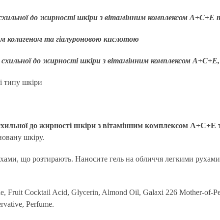
 схильної до жирності шкіри з вітамінним комплексом A+C+E
им колагеном та гіалуроновою кислотою
 схильної до жирності шкіри з вітамінним комплексом A+C+E,
і типу шкіри
схильної до жирності шкіри з вітамінним комплексом A+C+E
новану шкіру.
ь рухами, що розтирають. Наносите гель на обличчя легкими руха
Fruit Cocktail Acid, Glycerin, Almond Oil, Galaxi 226 Mother-of-Pea
ervative, Perfume.