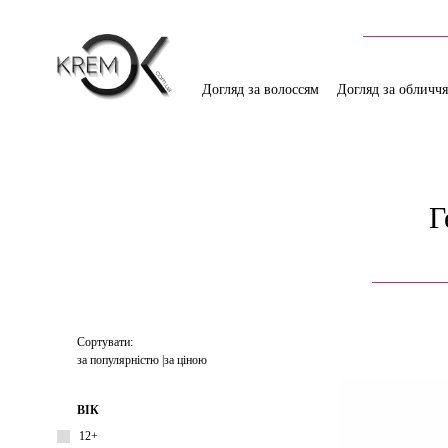
Догляд за волоссям
Догляд за обличч
Г
Сортувати:
за популярністю
за ціною
ВІК
12+