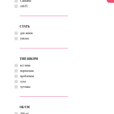
Cannabis
cnb35.
СТАТЬ
для жінок
унісекс
ТИП ШКІРИ
всі типи
нормальна
проблемна
суха
чутлива
ОБ'ЄМ
200 ml