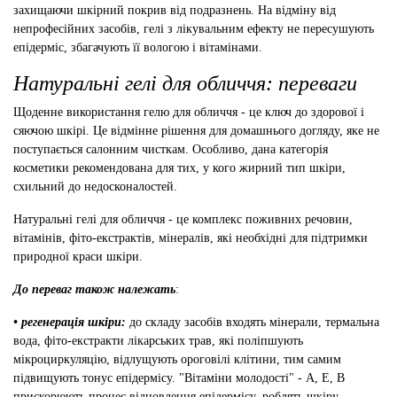
захищаючи шкірний покрив від подразнень. На відміну від
непрофесійних засобів, гелі з лікувальним ефекту не пересушують
епідерміс, збагачують її вологою і вітамінами.
Натуральні гелі для обличчя: переваги
Щоденне використання гелю для обличчя - це ключ до здорової і
сяючою шкірі. Це відмінне рішення для домашнього догляду, яке не
поступається салонним чисткам. Особливо, дана категорія
косметики рекомендована для тих, у кого жирний тип шкіри,
схильний до недосконалостей.
Натуральні гелі для обличчя - це комплекс поживних речовин,
вітамінів, фіто-екстрактів, мінералів, які необхідні для підтримки
природної краси шкіри.
До переваг також належать
:
• регенерація шкіри:
до складу засобів входять мінерали, термальна
вода, фіто-екстракти лікарських трав, які поліпшують
мікроциркуляцію, відлущують ороговілі клітини, тим самим
підвищують тонус епідермісу. "Вітаміни молодості" - А, Е, В
прискорюють процес відновлення епідермісу, роблять шкіру