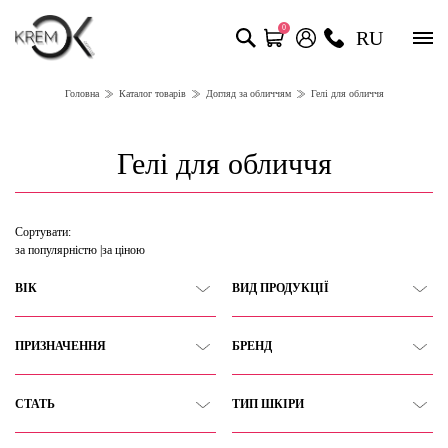
0
RU
Головна
Каталог товарів
Догляд за обличчям
Гелі для обличчя
Гелі для обличчя
Сортувати:
за популярністю
за ціною
ВІК
ВИД ПРОДУКЦІЇ
ПРИЗНАЧЕННЯ
БРЕНД
СТАТЬ
ТИП ШКІРИ