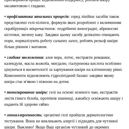
оксамитовою і гладкою.
• профілактика запальних процесів:
серед лінійки засобів також
представлені гелі-пілінги, формули яких розроблені з включенням
скрабірующіх мікрочастинок: подрібнені виноградні, абрикосові
кісточки, мелену каву. Завдяки цьому засобу делікатно очищають
пори, нормалізують роботу сальних залоз, роблять рельєф шкіри
більш рівним і матовим.
• глибоке зволоження:
алое вера, лотос, екстракти ромашки,
календули, масла жожоба, мигдалю, гіалуронова кислота особливо
цінуються в косметології за харчування шкіри на клітинному рівні.
Компоненти відновлюють гідроліпідний баланс завдяки якому
шкіра стає м'якою і ніжною на дотик.
• тонизирование шкіри:
гелі на основі зеленого чаю, екстрактів
листя гінкго білоба, протеїнів пшениці, канабісу освіжають шкіру і
надають їй здорове сяйво.
• гипоаллергенность:
органічні гелі пройшли дерматологічне
тестування. Вони не викликають алергії і підходять для чутливої ​​
шкіри. Важливо! Якщо Ваш організм чутливий до окремих