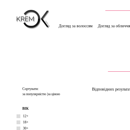
Догляд за волоссям
Догляд за обличч
Сортувати:
Відповідних результа
за популярністю
за ціною
ВІК
12+
18+
30+