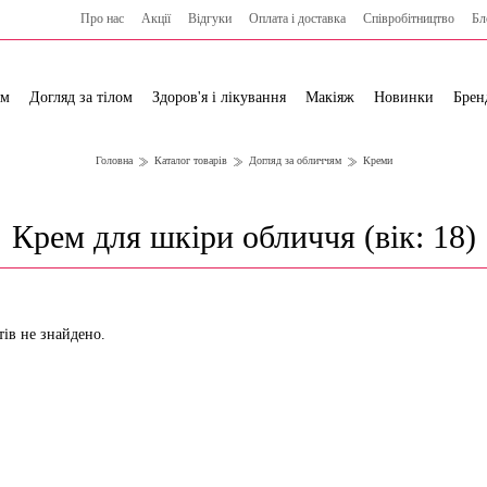
Про нас
Акції
Відгуки
Оплата і доставка
Cпівробітництво
Бл
ям
Догляд за тілом
Здоров'я і лікування
Макіяж
Новинки
Брен
Головна
Каталог товарів
Догляд за обличчям
Креми
Крем для шкіри обличчя (вік: 18)
тів не знайдено.