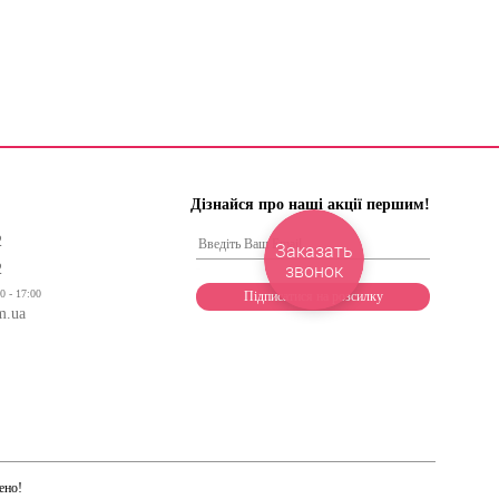
Дізнайся про наші акції першим!
2
Заказать
звонок
2
0 - 17:00
m.ua
ено!