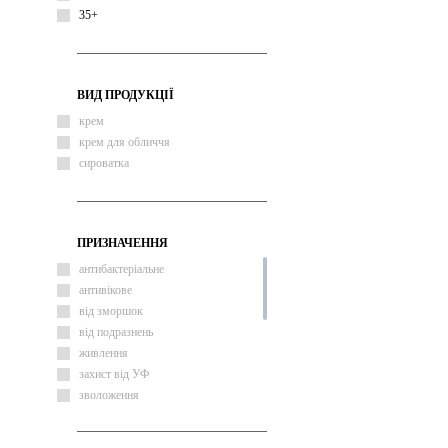
35+
ВИД ПРОДУКЦІЇ
крем
крем для обличчя
сироватка
ПРИЗНАЧЕННЯ
антибактеріальне
антивікове
від зморшок
від подразнень
живлення
захист від УФ
зволоження
звуження пор
лікування