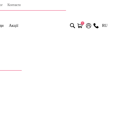
ог
Контакти
0
ди
Акції
RU