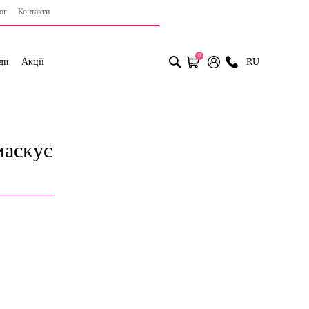
ог
Контакти
0
ди
Акції
RU
маскує