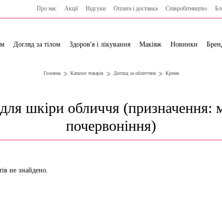
Про нас
Акції
Відгуки
Оплата і доставка
Cпівробітництво
Бл
ям
Догляд за тілом
Здоров'я і лікування
Макіяж
Новинки
Брен
Головна
Каталог товарів
Догляд за обличчям
Креми
для шкіри обличчя (призначення: 
почервоніння)
тів не знайдено.