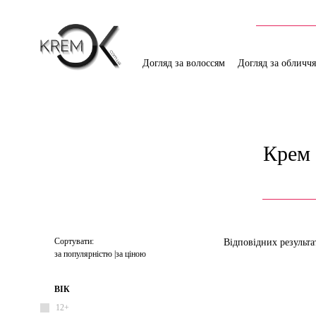
Догляд за волоссям
Догляд за обличч
Крем 
Сортувати:
Відповідних результа
за популярністю
за ціною
ВІК
12+