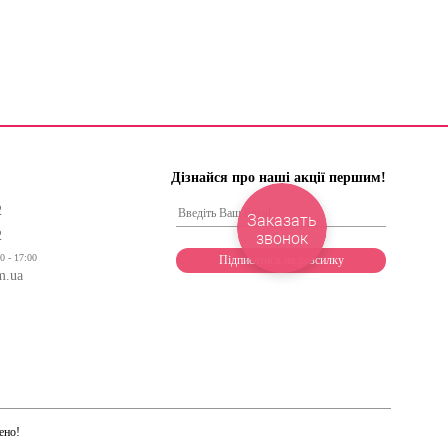
Дізнайся про наші акції першим!
2
Заказать
звонок
2
0 - 17:00
m.ua
ено!