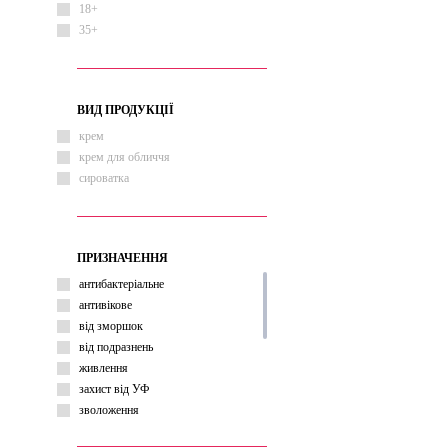
18+
35+
ВИД ПРОДУКЦІЇ
крем
крем для обличчя
сироватка
ПРИЗНАЧЕННЯ
антибактеріальне
антивікове
від зморшок
від подразнень
живлення
захист від УФ
зволоження
звуження пор