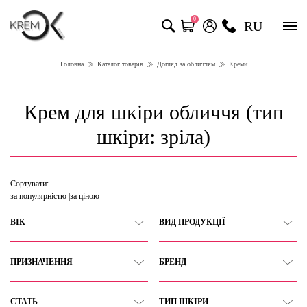
0
RU
Головна
Каталог товарів
Догляд за обличчям
Креми
Крем для шкіри обличчя (тип
шкіри: зріла)
Сортувати:
за популярністю
за ціною
ВІК
ВИД ПРОДУКЦІЇ
ПРИЗНАЧЕННЯ
БРЕНД
СТАТЬ
ТИП ШКІРИ