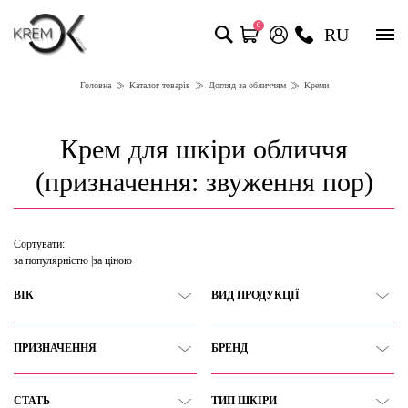
0
RU
Головна
Каталог товарів
Догляд за обличчям
Креми
Крем для шкіри обличчя
(призначення: звуження пор)
Сортувати:
за популярністю
за ціною
ВІК
ВИД ПРОДУКЦІЇ
ПРИЗНАЧЕННЯ
БРЕНД
СТАТЬ
ТИП ШКІРИ