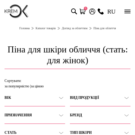
0
RU
Головна
Каталог товарів
Догляд за обличчям
Піна для обличчя
Піна для шкіри обличчя (стать:
для жінок)
Сортувати:
за популярністю
за ціною
ВІК
ВИД ПРОДУКЦІЇ
ПРИЗНАЧЕННЯ
БРЕНД
СТАТЬ
ТИП ШКІРИ