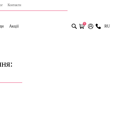
ог
Контакти
0
ди
Акції
RU
ння: