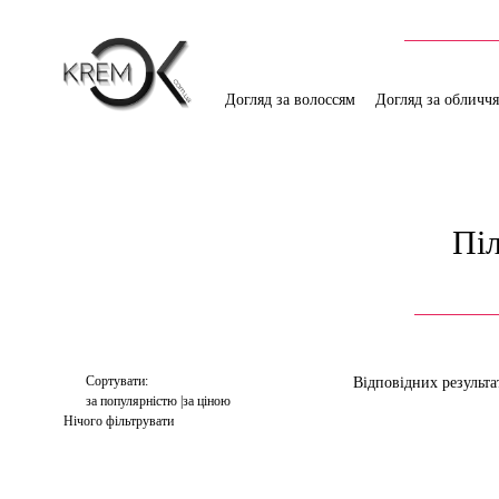
Догляд за волоссям
Догляд за обличч
Піл
Сортувати:
Відповідних результа
за популярністю
за ціною
Нічого фільтрувати