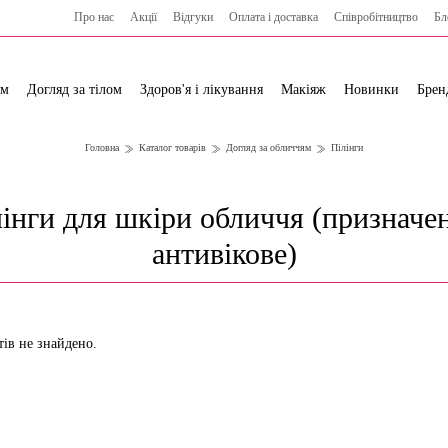
Про нас
Акції
Відгуки
Оплата і доставка
Cпівробітництво
Бл
ям
Догляд за тілом
Здоров'я і лікування
Макіяж
Новинки
Брен
Головна
Каталог товарів
Догляд за обличчям
Пілінги
інги для шкіри обличчя (призначе
антивікове)
тів не знайдено.