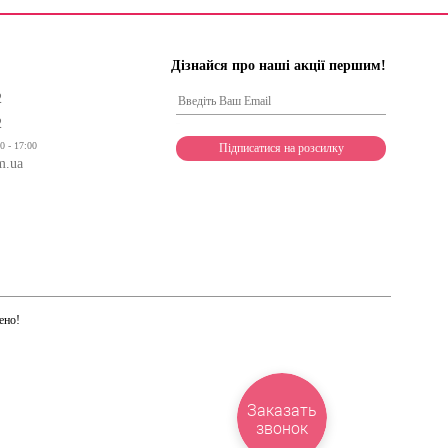
Дізнайся про наші акції першим!
2
2
0 - 17:00
m.ua
ено!
Заказать
звонок