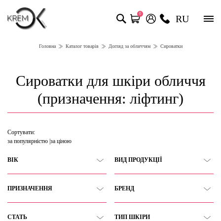
0
RU
Головна
Каталог товарів
Догляд за обличчям
Сироватки
Сироватки для шкіри обличчя
(призначення: ліфтинг)
Сортувати:
за популярністю
за ціною
ВІК
ВИД ПРОДУКЦІЇ
ПРИЗНАЧЕННЯ
БРЕНД
СТАТЬ
ТИП ШКІРИ