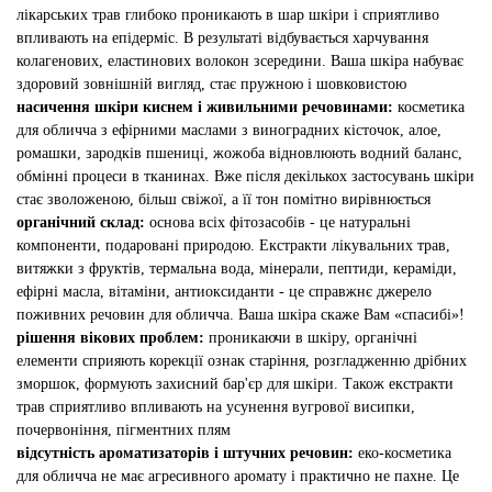
лікарських трав глибоко проникають в шар шкіри і сприятливо
впливають на епідерміс. В результаті відбувається харчування
колагенових, еластинових волокон зсередини. Ваша шкіра набуває
здоровий зовнішній вигляд, стає пружною і шовковистою
насичення шкіри киснем і живильними речовинами:
косметика
для обличча з ефірними маслами з виноградних кісточок, алое,
ромашки, зародків пшениці, жожоба відновлюють водний баланс,
обмінні процеси в тканинах. Вже після декількох застосувань шкіри
стає зволоженою, більш свіжої, а її тон помітно вирівнюється
органічний склад:
основа всіх фітозасобів - це натуральні
компоненти, подаровані природою. Екстракти лікувальних трав,
витяжки з фруктів, термальна вода, мінерали, пептиди, кераміди,
ефірні масла, вітаміни, антиоксиданти - це справжнє джерело
поживних речовин для обличча. Ваша шкіра скаже Вам «спасибі»!
рішення вікових проблем:
проникаючи в шкіру, органічні
елементи сприяють корекції ознак старіння, розгладженню дрібних
зморшок, формують захисний бар'єр для шкіри. Також екстракти
трав сприятливо впливають на усунення вугрової висипки,
почервоніння, пігментних плям
відсутність ароматизаторів і штучних речовин:
еко-косметика
для обличча не має агресивного аромату і практично не пахне. Це