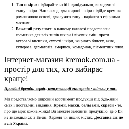
Тип шкіри:
підбирайте засіб індивідуально, виходячи зі
стану шкіри. Наприклад, для жирної шкіри підійде крем на
ромашковою основі, для сухого типу - варіанти з ефірними
маслами.
Бажаний результат:
в нашому каталозі представлена ​​
косметика для всіх типів шкіри і вікових змін: проти
вугрової висипки, сухості шкіри, жирного блиску, акне,
купероза, дерматозів, зморшок, комедонов, пігментних плям.
Інтернет-магазин kremok.com.ua -
простір для тих, хто вибирає
краще!
Провідні бренди, сервіс, консультації експертів - тільки у нас.
Ми представляємо широкий асортимент продукції під будь-який
смак і поставлені завдання.
Креми, маски, бальзами, скраби
- те,
про що мріє кожна жінка! Ви можете замовити продукцію, де б Ви
не знаходилися: в Києві, Харкові чи інших містах.
Доставка діє по
всій Україні.