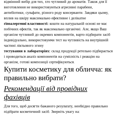
відмінний вибір для тих, хто чутливий до ароматів. Також для її
виготовлення не використовуються агресивні парабени,
антибіотики, сульфати, різного роду консерванти. Завдяки цьому,
вплив на шкіру максимально ефективне і делікатне
гіпоалергенні властивості:
кошти на натуральній основі не має
побічних ефектів, так як максимально органічні. Але, якщо Ваш
організм чутливий до окремих компонентів, варто підбирати засіб
індивідуально, використовуючи тест на чутливість на внутрішній
частині ліктьового згину
тестування в лабораторіях:
склад продукції ретельно підбирається
і проводиться аналіз компонентів на сумісність і реакцію на
організм, готові композиції сертифікуються.
Купити косметику для обличча: як
правильно вибрати?
Рекомендації від провідних
фахівців
Для того, щоб досягти бажаного результату, необхідно правильно
підібрати косметичний засіб. Зверніть увагу на: