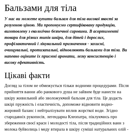
Бальзами для тіла
У нас ви можете купити бальзам для тіла високої якості за
розумною ціною. Ми пропонуємо сертифіковану продукцію,
виготовлену з екологічно безпечної сировини. В асортименті
товари для різних типів шкіри, для дітей і дорослих,
профілактичний і лікувальний призначення - захисні,
очищувальні, протизапальні, відновлюють бальзами для тіла. Ви
напевно оціните їх приємні аромати, легку консистенцію і
високу ефективність.
Цікаві факти
Догляд за тілом не обмежується тільки водними процедурами. Після
прийняття ванни або ранкового душа не зайвим буде нанести на
шкіру живильний або зволожуючий бальзам для тіла. Це додасть
шкірі пружність і еластичність, допоможе відновити водно-
жировий баланс і нейтралізувати вплив жорсткої води. Згідно
стародавніх рукописів, легендарна Клеопатра, піклуючись про
збереження своєї краси і молодості тіла, після традиційних ванн з
молока буйволиць і меду втирала в шкіру суміші натуральних олій -