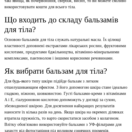
такі явища, як почервоніння, свербіж, висип, то ви можете сміливо
використовувати кошти для всього тіла.
Що входить до складу бальзамів
для тіла?
Основою бальзамів для тіла служать натуральні масла. Їх цілющі
властивості доповнені екстрактами лікарських рослин, фруктовими
кислотами, продуктами бджільництва, вітамінно-мінеральними
комплексами, пантенолом і іншими корисними речовинами.
Як вибрати бальзам для тіла?
Для будь-якого типу шкіри підійде бальзам з легким
отшелушивающим ефектом. З його допомогою шкіра стане ідеально
гладкою, ніжною, шовковистою. Густі бальзами-креми з вітамінами
A і E, гіалуроновою кислотою допоможуть у догляді за сухою,
збезводненої шкірою. Для досягнення найкращих результатів
наносите їх кілька разів на день. Якщо шкіра на окремих ділянках
втратила пружність, то варто скористатися засобом з колагеном.
Влітку обов'язково використовуйте бальзами з УФ-фільтрами для
захисту від фотостаріння під впливом сонячних променів.