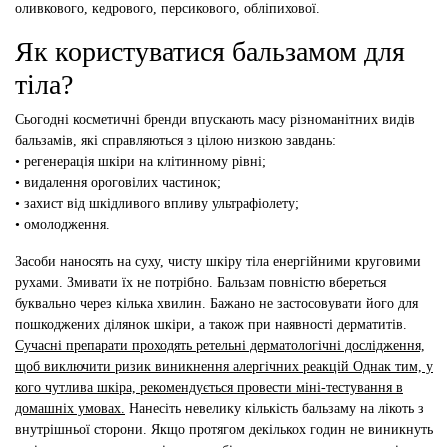
оливкового, кедрового, персикового, обліпихової.
Як користуватися бальзамом для
тіла?
Сьогодні косметичні бренди впускають масу різноманітних видів
бальзамів, які справляються з цілою низкою завдань:
• регенерація шкіри на клітинному рівні;
• видалення ороговілих частинок;
• захист від шкідливого впливу ультрафіолету;
• омолодження.
Засоби наносять на суху, чисту шкіру тіла енергійними круговими
рухами. Змивати їх не потрібно. Бальзам повністю вбереться
буквально через кілька хвилин. Бажано не застосовувати його для
пошкоджених ділянок шкіри, а також при наявності дерматитів.
Сучасні препарати проходять ретельні дерматологічні дослідження,
щоб виключити ризик виникнення алергічних реакцій Однак тим, у
кого чутлива шкіра, рекомендується провести міні-тестування в
домашніх умовах.
Нанесіть невелику кількість бальзаму на лікоть з
внутрішньої сторони. Якщо протягом декількох годин не виникнуть