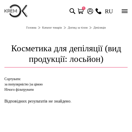
0
RU
Головна
Каталог товарів
Догляд за тілом
Депіляція
Косметика для депіляції (вид
продукції: лосьйон)
Сортувати:
за популярністю
за ціною
Нічого фільтрувати
Відповідних результатів не знайдено.