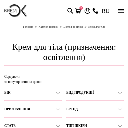
0
RU
Головна
Каталог товарів
Догляд за тілом
Крем для тіла
Крем для тіла (призначення:
освітлення)
Сортувати:
за популярністю
за ціною
ВІК
ВИД ПРОДУКЦІЇ
ПРИЗНАЧЕННЯ
БРЕНД
СТАТЬ
ТИП ШКІРИ