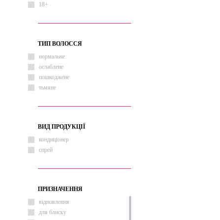
18+
ТИП ВОЛОССЯ
нормальне
ослаблене
пошкоджене
тьмяне
ВИД ПРОДУКЦІЇ
кондиціонер
спрей
ПРИЗНАЧЕННЯ
відновлення
для блиску