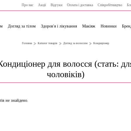
Про нас
Акції
Відгуки
Оплата і доставка
Cпівробітництво
Бл
ям
Догляд за тілом
Здоров'я і лікування
Макіяж
Новинки
Брен
Головна
Каталог товарів
Догляд за волоссям
Кондиціонер
Кондиціонер для волосся (стать: дл
чоловіків)
тів не знайдено.