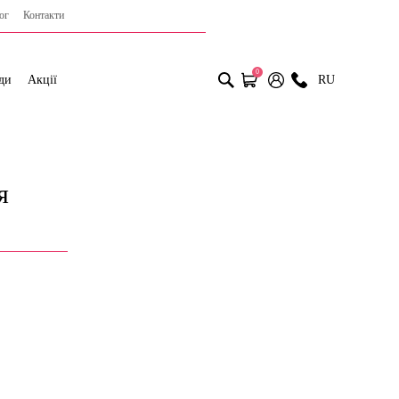
ог
Контакти
0
ди
Акції
RU
я