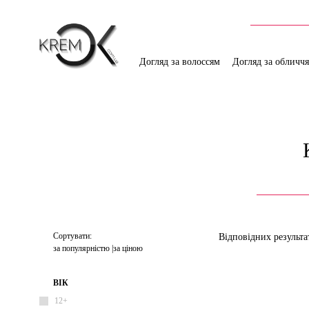
Догляд за волоссям
Догляд за обличч
Сортувати:
Відповідних результа
за популярністю
за ціною
ВІК
12+