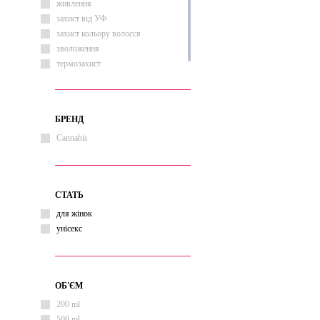
живлення
захист від УФ
захист кольору волосся
зволоження
термозахист
БРЕНД
Cannabis
СТАТЬ
для жінок
унісекс
ОБ'ЄМ
200 ml
500 ml