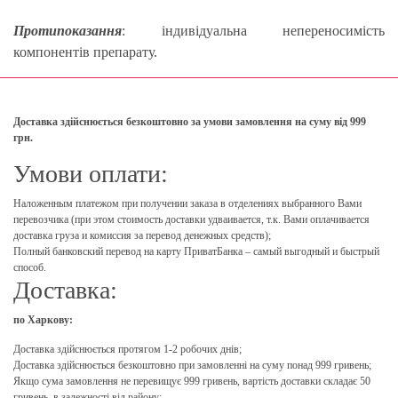
Протипоказання
: індивідуальна непереносимість
компонентів препарату.
Доставка здійснюється безкоштовно за умови замовлення на суму від 999
грн.
Умови оплати:
Наложенным платежом при получении заказа в отделениях выбранного Вами
перевозчика (при этом стоимость доставки удваивается, т.к. Вами оплачивается
доставка груза и комиссия за перевод денежных средств);
Полный банковский перевод на карту ПриватБанка – самый выгодный и быстрый
способ.
Доставка:
по Харкову:
Доставка здійснюється протягом 1-2 робочих днів;
Доставка здійснюється безкоштовно при замовленні на суму понад 999 гривень;
Якщо сума замовлення не перевищує 999 гривень, вартість доставки складає 50
гривень, в залежності від району;