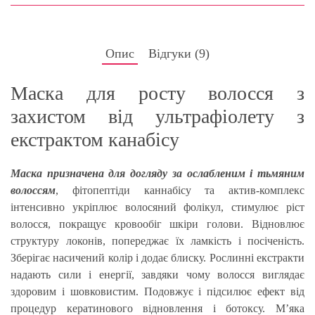
Опис
Відгуки (
9
)
Маска для росту волосся з
захистом від ультрафіолету з
екстрактом канабісу
Маска призначена для догляду за ослабленим і тьмяним
волоссям
, фітопептіди каннабісу та актив-комплекс
інтенсивно укріплює волосяний фолікул, стимулює ріст
волосся, покращує кровообіг шкіри голови. Відновлює
структуру локонів, попереджає їх ламкість і посіченість.
Зберігає насичений колір і додає блиску. Рослинні екстракти
надають сили і енергії, завдяки чому волосся виглядає
здоровим і шовковистим. Подовжує і підсилює ефект від
процедур кератинового відновлення і ботоксу. М’яка