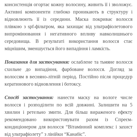
консистенція огортає кожну волосину, живить її і зволожує.
Активні компоненти глибоко проникають в структуру і
відновлюють її із середини. Маска покриває волосся
плівкою з spf-фільтром, яка захищає від ультрафіолетового
випромінювання і негативного впливу навколишнього
середовища. В результаті використання волосся стає
міцнішим, зменшується його випадіння і ламкість.
Показання для застосування:
ослаблене та тьмяне волосся
схильне до випадіння, фарбоване волосся. Догляд за
волоссям в весняно-літній період. Постійно після процедур
кератинового відновлення і ботоксу.
Спосіб застосування:
нанести маску на вологе числе
волосся і розподілити по всій довжині. Залишити на 5
хвилин і ретельно змити. Для більш вираженого ефекту
рекомендовано використовувати разом із Спреєм-
кондиціонером для волосся “Вітамінний комплекс і захист
від ультрафіолету” з лінійки “Канабіс”.