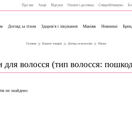
Про нас
Акції
Відгуки
Оплата і доставка
Cпівробітництво
Бл
ям
Догляд за тілом
Здоров'я і лікування
Макіяж
Новинки
Брен
Головна
Каталог товарів
Догляд за волоссям
Маски
 для волосся (тип волосся: пошко
тів не знайдено.