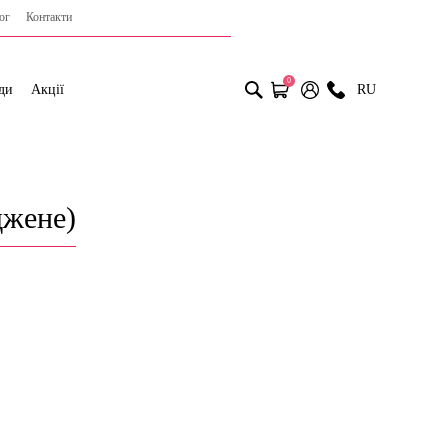
ог
Контакти
0
ди
Акції
RU
джене)