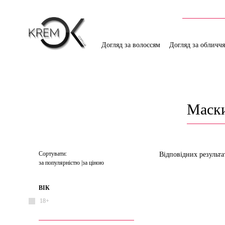
Догляд за волоссям
Догляд за обличч
Маски
Сортувати:
Відповідних результа
за популярністю
за ціною
ВІК
18+