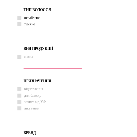
ТИП ВОЛОССЯ
ослаблене
тьмяне
ВИД ПРОДУКЦІЇ
маска
ПРИЗНАЧЕННЯ
відновлення
для блиску
захист від УФ
лікування
БРЕНД