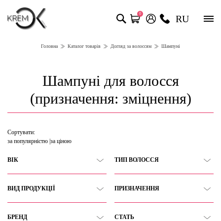
0
RU
Головна
Каталог товарів
Догляд за волоссям
Шампуні
Шампуні для волосся
(призначення: зміцнення)
Сортувати:
за популярністю
за ціною
ВІК
ТИП ВОЛОССЯ
ВИД ПРОДУКЦІЇ
ПРИЗНАЧЕННЯ
БРЕНД
СТАТЬ