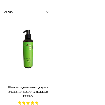
ОБ'ЄМ
Шампунь-відновлювач від лупи з
конопляним дьогтем та екстактом
канабісу