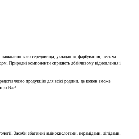
ив навколишнього середовища, укладання, фарбування, нестача
дом. Природні компоненти сприяють дбайливому відновлення і
редставляємо продукцію для всієї родини, де кожен зможе
 про Вас!
логії. Засоби збагачені амінокислотами, керамідами, ліпідами,