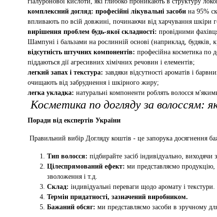
гіалуронової кислоти, які глибоко проникають в структуру локо
комплексний догляд: професійні лікувальні засоби
на 95% скл
впливають по всій довжині, починаючи від харчування шкіри г
вирішення проблем будь-якої складності:
провідними фахівця
Шампуні і бальзами на рослинній основі (наприклад, будяків
відсутність штучних компонентів:
професійна косметика по д
піддаються дії агресивних хімічних речовин і елементів;
легкий запах і текстура:
завдяки відсутності ароматів і барвни
очищають від забруднення і шкірного жиру;
легка укладка:
натуральні компоненти роблять волосся м'яким
Косметика по догляду за волоссям: я
Поради від експертів України
Правильний вибір Догляду коштів - це запорука досягнення баж
Тип волосся:
підбирайте засіб індивідуально, виходячи 
Цілеспрямований ефект:
ми представляємо продукцію, я
зволоження і т.д.
Склад:
індивідуальні переваги щодо аромату і текстури.
Термін придатності, зазначений виробником.
Бажаний обсяг:
ми представляємо засоби в зручному для 