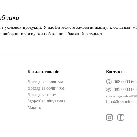
обника.
 уходовой продукції. У нас Ви можете замовити шампуні, бальзами, мас
 вибором, враховуючи побажання і бажаний результат.
Каталог товарів
Контакты
Догляд за волоссям
068 0000 60
Догляд за обличчям
095 0000 60
Догляд за тілом
у робочі дні online 09:0
Здоров'я і лікування
info@kremok.co
Макіяж