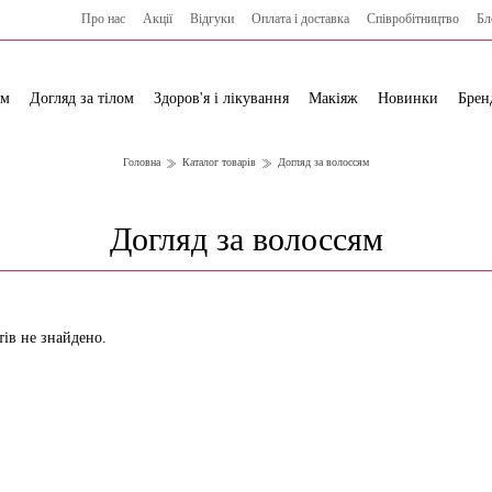
Про нас
Акції
Відгуки
Оплата і доставка
Cпівробітництво
Бл
ям
Догляд за тілом
Здоров'я і лікування
Макіяж
Новинки
Брен
Головна
Каталог товарів
Догляд за волоссям
Догляд за волоссям
тів не знайдено.