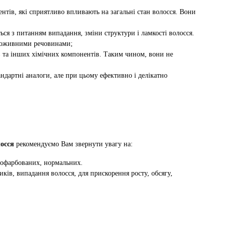
нтів, які сприятливо впливають на загальні стан волосся. Вони
я з питанням випадання, зміни структури і ламкості волосся.
 поживними речовинами;
ів та інших хімічних компонентів. Таким чином, вони не
андартні аналоги, але при цьому ефективно і делікатно
осся
рекомендуємо Вам звернути увагу на:
 пофарбованих, нормальних.
ів, випадання волосся, для прискорення росту, обсягу,