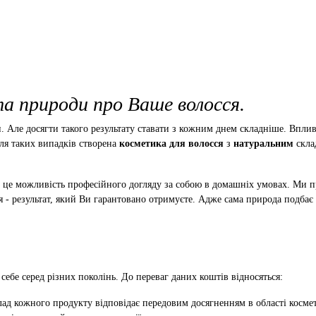
а природи про Ваше волосся.
. Але досягти такого результату ставати з кожним днем ​​складніше. Впл
 для таких випадків створена
косметика для волосся
з
натуральним
скла
 це можливість професійного догляду за собою в домашніх умовах. Ми п
я - результат, який Ви гарантовано отримуєте. Адже сама природа подбає
ебе серед різних поколінь. До переваг даних коштів відносяться:
ад кожного продукту відповідає передовим досягненням в області космето