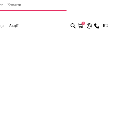
ог
Контакти
0
ди
Акції
RU