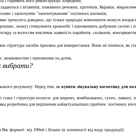
на і сприяють його реконструкції зсередини;
адаються з вітамінів, поживних речовин, протеїнів, Керамін, мікроелеме
олови і закінчуючи "запечатуванням" посічених кінчиків;
ми трихолога доведено, що тільки природні компоненти можуть впораєтьс
, кропиви, льону) стимулюють кровообіг і наповнюють цибулини силою і
огляду за волоссям виключає наявність парабенів, силіконів, консервант
ків структура засобів приємна для використання. Вони не піняться, як ст
и, шовковистим і приємними на дотик.
к вибрати?
аного результату. Перед тим, як
купити лікувальну косметику для вол
зі стану і структури волосся: для жирних, комбінованих, сухих, ламких,
ка розроблена для вирішення найактуальніших проблем: посічених кінчик
Вас форматі: від 100ml і більше (в залежності від виду продукції)