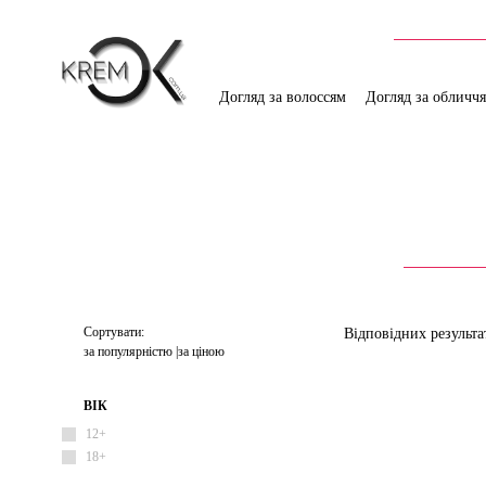
Догляд за волоссям
Догляд за обличч
Сортувати:
Відповідних результа
за популярністю
за ціною
ВІК
12+
18+