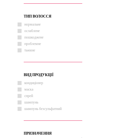
ТИП ВОЛОССЯ
нормальне
ослаблене
пошкоджене
проблемне
тьмяне
ВИД ПРОДУКЦІЇ
кондиціонер
маска
спрей
шампунь
шампунь безсульфатний
ПРИЗНАЧЕННЯ