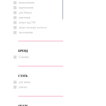
антисептичне
відновлення
для блиску
живлення
захист від УФ
захист кольору волосся
зволоження
зміцнення
лікування
очищення
БРЕНД
протигрибкове
Cannabis
термозахист
СТАТЬ
для жінок
унісекс