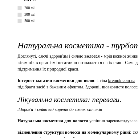
ОБ'ЄМ
200 ml
300 ml
500 ml
Натуральна косметика - турбот
Доглянуті, сяючі здоров'ям і силою
волосся
- мрія кожної жінки
вітамінів в організмі негативно позначається на їх стані. Саме
підтримання їх природної краси.
Інтернет-магазин косметики для волос
і тіла
kremok.com.ua
-
підібрати засіб з бажаним ефектом. Здорові, шовковисте волосс
Лікувальна косметика: переваги.
Здоров'я і сяйво від коренів до самих кінчиків
Натуральна косметика для волосся
успішно зарекомендувала с
відновлення структури волосся на молекулярному рівні:
скл