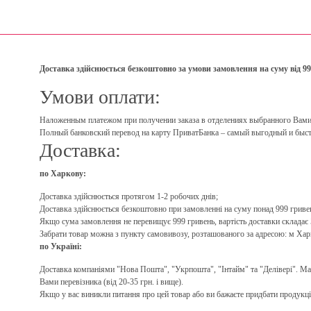
Доставка здійснюється безкоштовно за умови замовлення на суму від 99
Умови оплати:
Наложенным платежом при получении заказа в отделениях выбранного Вами пе
Полный банковский перевод на карту ПриватБанка – самый выгодный и быст
Доставка:
по Харкову:
Доставка здійснюється протягом 1-2 робочих днів;
Доставка здійснюється безкоштовно при замовленні на суму понад 999 гриве
Якщо сума замовлення не перевищує 999 гривень, вартість доставки складає 5
Забрати товар можна з пункту самовивозу, розташованого за адресою: м Хар
по Україні:
Доставка компаніями "Нова Пошта", "Укрпошта", "Інтайм" та "Делівері". Макс
Вами перевізника (від 20-35 грн. і вище).
Якщо у вас виникли питання про цей товар або ви бажаєте придбати продукці