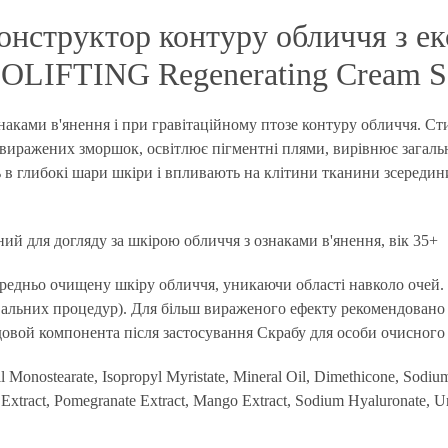
онструктор контуру обличчя з ек
LIFTING Regenerating Cream 
наками в'янення і при гравітаційному птозе контуру обличчя. С
у виражених зморшок, освітлює пігментні плями, вирівнює загальн
в глибокі шари шкіри і впливають на клітини тканини зсередини.
й для догляду за шкірою обличчя з ознаками в'янення, вік 35+
едньо очищену шкіру обличчя, уникаючи області навколо очей. В
вальних процедур). Для більш вираженого ефекту рекомендовано
ходовой компонента після застосування Скрабу для особи очисного
l Monostearate, Isopropyl Myristate, Mineral Oil, Dimethicone, Sodiu
 Extract, Pomegranate Extract, Mango Extract, Sodium Hyaluronate, U