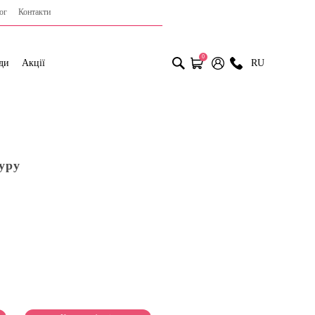
ог
Контакти
0
ди
Акції
RU
уру