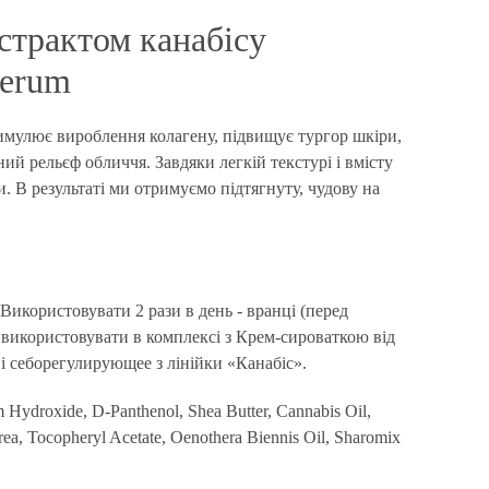
страктом канабісу
Serum
тимулює вироблення колагену, підвищує тургор шкіри,
ий рельєф обличчя. Завдяки легкій текстурі і вмісту
 В результаті ми отримуємо підтягнуту, чудову на
икористовувати 2 рази в день - вранці (перед
 використовувати в комплексі з Крем-сироваткою від
 і себорегулирующее з лінійки «Канабіс».
m Hydroxide, D-Panthenol, Shea Butter, Cannabis Oil,
rea, Tocopheryl Acetate, Oenothera Biennis Oil, Sharomix