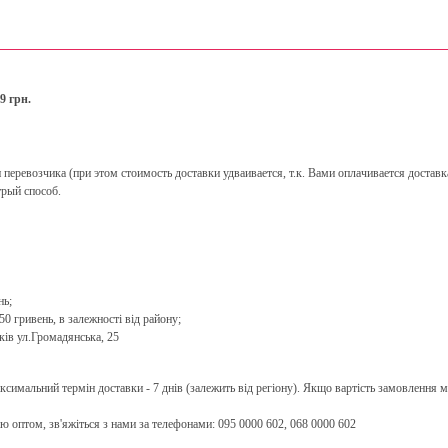
9 грн.
ревозчика (при этом стоимость доставки удваивается, т.к. Вами оплачивается доставка
рый способ.
нь;
0 гривень, в залежності від району;
ків ул.Громадянська, 25
имальний термін доставки - 7 днів (залежить від регіону). Якщо вартість замовлення ме
ю оптом, зв'яжіться з нами за телефонами: 095 0000 602, 068 0000 602