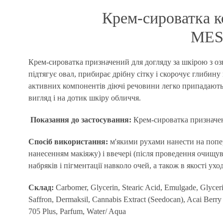
Крем-сироватка к
MESO
Крем-сироватка призначений для догляду за шкірою з оз
підтягує овал, прибирає дрібну сітку і скорочує глибин
активних компонентів діючі речовини легко припадають 
вигляд і на дотик шкіру обличчя.
Показання до застосування:
Крем-сироватка призначени
Спосіб використання:
м'якими рухами нанести на попер
нанесенням макіяжу) і ввечері (після проведення очищу
набряків і пігментації навколо очей, а також в якості у
Склад:
Carbomer, Glycerin, Stearic Acid, Emulgade, Glyceri
Saffron, Dermaksil, Cannabis Extract (Seedocan), Acai Berry
705 Plus, Parfum, Water/ Aqua