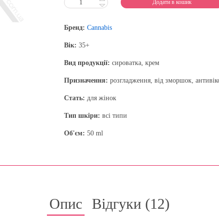
Додати в кошик
Бренд:
Cannabis
Вік:
35+
Вид продукції:
сироватка, крем
Призначення:
розгладження, від зморшок, антивік
Стать:
для жінок
Тип шкіри:
всі типи
Об'єм:
50 ml
Опис
Відгуки (
12
)