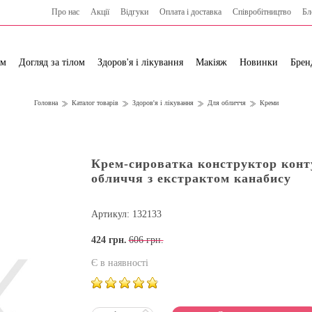
Про нас
Акції
Відгуки
Оплата і доставка
Cпівробітництво
Бл
ям
Догляд за тілом
Здоров'я і лікування
Макіяж
Новинки
Брен
Головна
Каталог товарів
Здоров'я і лікування
Для обличчя
Креми
Крем-сироватка конструктор конт
обличчя з екстрактом канабису
Артикул: 132133
424
грн.
606 грн.
Є в наявності