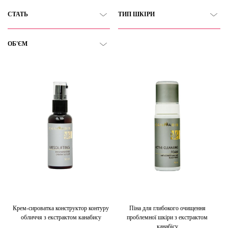
СТАТЬ
ТИП ШКІРИ
ОБ'ЄМ
Крем-сироватка конструктор контуру
Піна для глибокого очищення
обличчя з екстрактом канабису
проблемної шкіри з екстрактом
канабісу