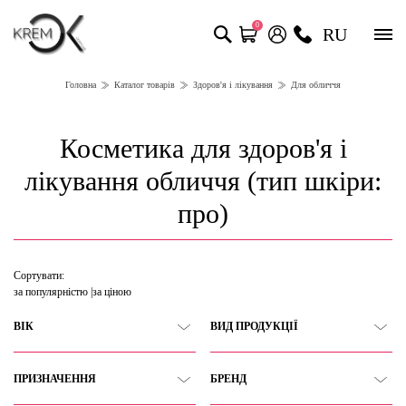
0
RU
Головна
Каталог товарів
Здоров'я і лікування
Для обличчя
Косметика для здоров'я і
лікування обличчя (тип шкіри:
про)
Сортувати:
за популярністю
за ціною
ВІК
ВИД ПРОДУКЦІЇ
ПРИЗНАЧЕННЯ
БРЕНД