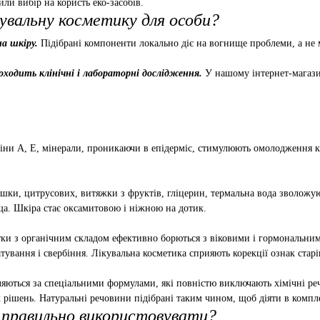
или вибір на користь еко-засобів.
увальну косметику для особи?
на шкіру.
Підібрані компоненти локально діє на вогнище проблеми, а не м
оходить клінічні і лабораторні дослідження.
У нашому інтернет-магазин
іни А, Е, мінерали, проникаючи в епідерміс, стимулюють омолодження кл
ашки, цитрусових, витяжки з фруктів, гліцерин, термальна вода зволожу
ща. Шкіра стає оксамитовою і ніжною на дотик.
ки з органічним складом ефективно борються з віковими і гормональним
ування і свербіння. Лікувальна косметика сприяють корекції ознак стар
ляються за спеціальними формулами, які повністю виключають хімічні ре
 рішень. Натуральні речовини підібрані таким чином, щоб діяти в компле
к правильно використовувати?