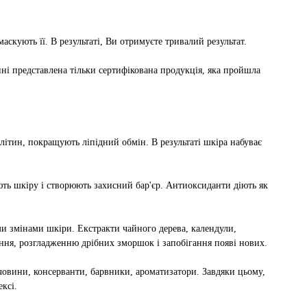
аскують її. В результаті, Ви отримуєте тривалий результат.
і представлена ​​тільки сертифікована продукція, яка пройшла
ітин, покращують ліпідний обмін. В результаті шкіра набуває
ють шкіру і створюють захисний бар'єр. Антиоксиданти діють як
и змінами шкіри. Екстракти чайного дерева, календули,
іння, розгладженню дрібних зморшок і запобігання появі нових.
човини, консерванти, барвники, ароматизатори. Завдяки цьому,
ксі.