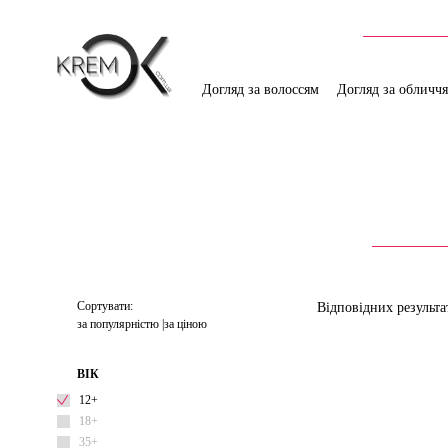
Догляд за волоссям
Догляд за обличч
Сортувати:
Відповідних результа
за популярністю
за ціною
ВІК
12+
18+
35+