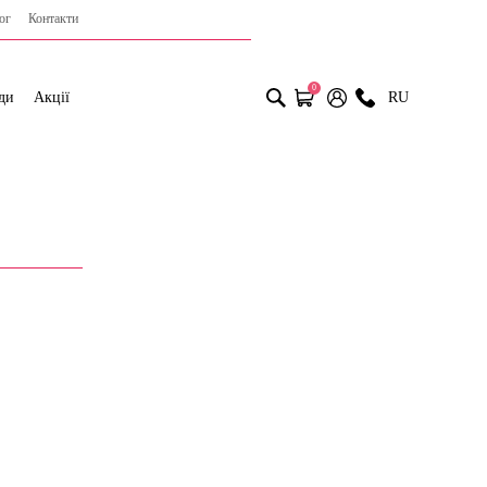
ог
Контакти
0
ди
Акції
RU