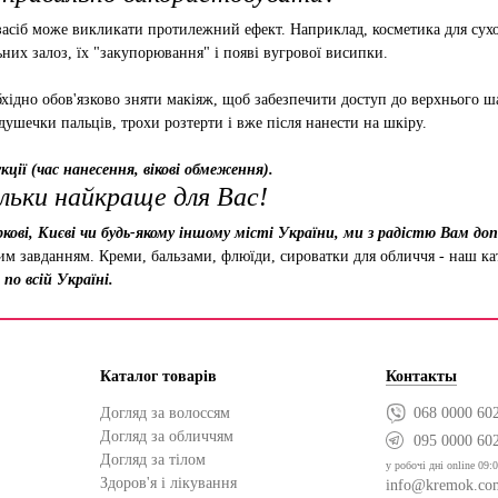
асіб може викликати протилежний ефект. Наприклад, косметика для сухо
них залоз, їх "закупорювання" і появі вугрової висипки.
хідно обов'язково зняти макіяж, щоб забезпечити доступ до верхнього ша
душечки пальців, трохи розтерти і вже після нанести на шкіру.
ції (час нанесення, вікові обмеження).
льки найкраще для Вас!
кові, Києві чи будь-якому іншому місті України, ми з радістю Вам д
ним завданням. Креми, бальзами, флюїди, сироватки для обличчя - наш к
по всій Україні.
Каталог товарів
Контакты
Догляд за волоссям
068 0000 60
Догляд за обличчям
095 0000 60
Догляд за тілом
у робочі дні online 09:0
Здоров'я і лікування
info@kremok.co