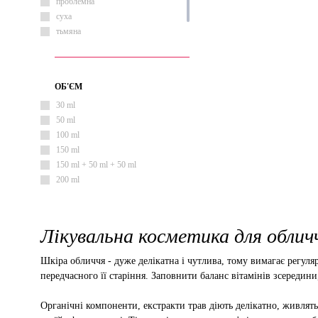
тонізуючий
проблемна
суха
тьмяна
чутлива
ОБ'ЄМ
30 ml
50 ml
100 ml
150 ml
150 ml + 50 ml + 50 ml
200 ml
Лікувальна косметика для обличч
Шкіра обличчя - дуже делікатна і чутлива, тому вимагає регу
передчасного її старіння. Заповнити баланс вітамінів зсередин
Органічні компоненти, екстракти трав діють делікатно, живлят