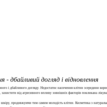
я - дбайливий догляд і відновлення
лярного і дбайливого догляду. Недостатнє насичення клітин зсередини к
и, захистити від агресивного впливу зовнішніх факторів покликана лікув
ь шкіру, продовжуючи тим самим молодість клітин. Косметика з натураль