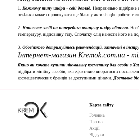
1.
Кожному типу шкіри - свій догляд.
Неправильно підібране з
оскільки може спровокувати ще більшу активізацію роботи саль
2.
Наносьте засіб на попередньо очищену шкіру обличчя.
Необ
температуру, відповідну тілу. Спочатку слід нанести його на по
3.
Обов'язково дотримуйтесь рекомендацій, зазначені в інструк
Інтернет-магазин Kremok.com.ua - ті
Якщо ви хочете купити лікувальну косметику для особи в Хар
підібрати лінійку засобів, яка ефективно впоратися з поставле
космецевтических брендів за доступними цінами.
Доставка діє 
Карта сайту
Головна
Про нас
Акції
Відгуки