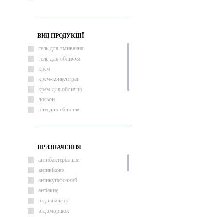
ВИД ПРОДУКЦІЇ
гель для вмивання
гель для обличчя
крем
крем-концентрат
крем для обличчя
лосьон
піна для обличча
пінка для вмивання
сироватка
сироватка для обличчя
ПРИЗНАЧЕННЯ
антибактеріальне
антивікове
антикуперозний
антіакне
від запалень
від зморшок