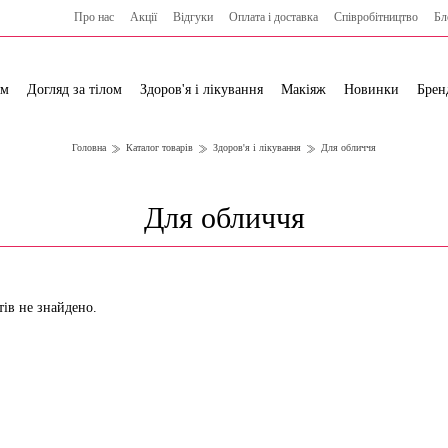
Про нас
Акції
Відгуки
Оплата і доставка
Cпівробітництво
Бл
ям
Догляд за тілом
Здоров'я і лікування
Макіяж
Новинки
Брен
Головна
Каталог товарів
Здоров'я і лікування
Для обличчя
Для обличчя
тів не знайдено.