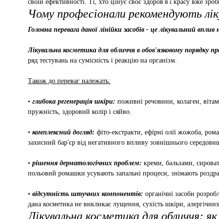
своїй ефективності. Ті, хто цінує своє здоров'я і красу вже зроб
Чому професіонали рекомендують лік
Головна перевага даної лінійки засобів - це лікувальний вплив 
Лікувальна косметика для обличчя в обов'язковому порядку пр
ряд тестувань на сумісність і реакцію на організм.
Також до переваг належать:
•
глибока регенерація шкіри:
поживні речовини, колаген, вітам
пружність, здоровий колір і сяйво.
•
комплексний догляд:
фіто-екстракти, ефірні олії жожоба, ром
захисний бар'єр від негативного впливу зовнішнього середови
•
рішення дерматологічних проблем:
креми, бальзами, сироват
польовий ромашки усувають запальні процеси, знімають роздрат
•
відсутність штучних компонентів:
органічні засоби розроб
дана косметика не викликає лущення, сухість шкіри, алергічних
Лікувальна косметика для обличчя: я