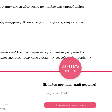
го типу шкіри абсолютно не підійде для жирної шкіри
ру епідермісу. Крем краще усмоктується, якщо він має
опоможемо!
Наші експерти можуть проконсультувати Вас і
аталог включає продукцію з останніх розробок від провідних
Заказать
звонок
Дізнайся про наші акції першим!
2
2
0 - 17:00
m.ua