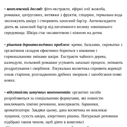
•
комплексний догляд:
фіто-екстракти, ефірні олії жожоба,
ромашки, цитрусових, витяжки з фруктів, гліцерин, термальна вода
зволожують шкіру і створюють захисний бар'єр. Антиоксиданти
діють як захисний бар'єр від негативного впливу зовнішнього
середовища. Шкіра стає оксамитовою і ніжною на дотик.
•
рішення дерматологічних проблем:
креми, бальзами, сироватки з
органічним складом ефективно борються з віковими і
гормональними змінами шкіри. Екстракти чайного дерева,
календули, польовий ромашки усувають запальні процеси, знімають
роздратування і свербіння. Лікувальна косметика сприяють корекції
ознак старіння, розгладженню дрібних зморшок і запобігання появі
нових.
•
відсутність штучних компонентів:
органічні засоби
розробляються за спеціальними формулами, які повністю
виключають хімічні речовини, консерванти, барвники,
ароматизатори. Завдяки цьому, дана косметика не викликає
лущення, сухість шкіри, алергічних рішень. Натуральні речовини
підібрані таким чином, щоб діяти в комплексі.