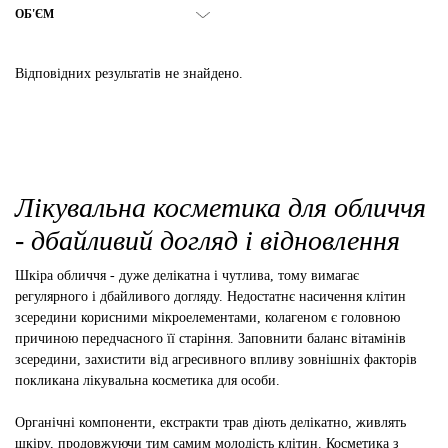
ОБ'ЄМ
Відповідних результатів не знайдено.
Лікувальна косметика для обличчя
- дбайливий догляд і відновлення
Шкіра обличчя - дуже делікатна і чутлива, тому вимагає
регулярного і дбайливого догляду. Недостатнє насичення клітин
зсередини корисними мікроелементами, колагеном є головною
причиною передчасного її старіння. Заповнити баланс вітамінів
зсередини, захистити від агресивного впливу зовнішніх факторів
покликана лікувальна косметика для особи.
Органічні компоненти, екстракти трав діють делікатно, живлять
шкіру, продовжуючи тим самим молодість клітин. Косметика з