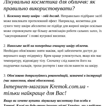
Лікувальна косметика для обличчя: як
правильно використовувати?
1.
Кожному типу шкіри - свій догляд.
Неправильно підібране засіб
може викликати протилежний ефект. Наприклад, косметика для
сухого типу шкіри абсолютно не підійде для жирної шкіри оскільки
може спровокувати ще більшу активізацію роботи сальних залоз, їх
"закупорювання" і появі вугрової висипки.
2.
Наносьте засіб на попередньо очищену шкіру обличчя.
Необхідно обов'язково зняти макіяж, щоб забезпечити доступ до
верхнього шару епідермісу. Крем краще усмоктується, якщо він має
температуру, відповідну тілу. Спочатку слід нанести його на
подушечки пальців, трохи розтерти і вже після нанести на шкіру.
3.
Обов'язково дотримуйтесь рекомендацій, зазначені в інструкції
(час нанесення, вікові обмеження).
Інтернет-магазин Kremok.com.ua -
тільки найкраще для Вас!
Якщо ви хочете купити лікувальну косметику для особи в
Харкові, Києві чи будь-якому іншому місті України, ми з радістю