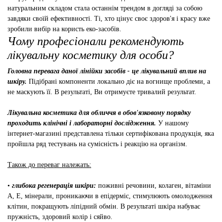
натуральним складом стала останнім трендом в догляді за собою
завдяки своїй ефективності. Ті, хто цінує своє здоров'я і красу вже
зробили вибір на користь еко-засобів.
Чому професіонали рекомендують
лікувальну косметику для особи?
Головна перевага даної лінійки засобів - це лікувальний вплив на
шкіру.
Підібрані компоненти локально діє на вогнище проблеми, а
не маскують її. В результаті, Ви отримуєте тривалий результат.
Лікувальна косметика для обличчя в обов'язковому порядку
проходить клінічні і лабораторні дослідження.
У нашому
інтернет-магазині представлена ​​тільки сертифікована продукція, яка
пройшла ряд тестувань на сумісність і реакцію на організм.
Також до переваг належать:
•
глибока регенерація шкіри:
поживні речовини, колаген, вітаміни
А, Е, мінерали, проникаючи в епідерміс, стимулюють омолодження
клітин, покращують ліпідний обмін. В результаті шкіра набуває
пружність, здоровий колір і сяйво.