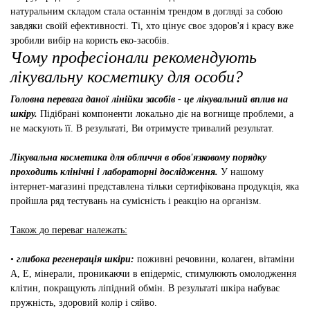
натуральним складом стала останнім трендом в догляді за собою
завдяки своїй ефективності. Ті, хто цінує своє здоров'я і красу вже
зробили вибір на користь еко-засобів.
Чому професіонали рекомендують
лікувальну косметику для особи?
Головна перевага даної лінійки засобів - це лікувальний вплив на
шкіру.
Підібрані компоненти локально діє на вогнище проблеми, а
не маскують її. В результаті, Ви отримуєте тривалий результат.
Лікувальна косметика для обличчя в обов'язковому порядку
проходить клінічні і лабораторні дослідження.
У нашому
інтернет-магазині представлена ​​тільки сертифікована продукція, яка
пройшла ряд тестувань на сумісність і реакцію на організм.
Також до переваг належать:
•
глибока регенерація шкіри:
поживні речовини, колаген, вітаміни
А, Е, мінерали, проникаючи в епідерміс, стимулюють омолодження
клітин, покращують ліпідний обмін. В результаті шкіра набуває
пружність, здоровий колір і сяйво.