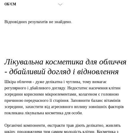
ОБ'ЄМ
Відповідних результатів не знайдено.
Лікувальна косметика для обличчя
- дбайливий догляд і відновлення
Шкіра обличчя - дуже делікатна і чутлива, тому вимагає
регулярного і дбайливого догляду. Недостатнє насичення клітин
зсередини корисними мікроелементами, колагеном є головною
причиною передчасного її старіння. Заповнити баланс вітамінів
зсередини, захистити від агресивного впливу зовнішніх факторів
покликана лікувальна косметика для особи.
Органічні компоненти, екстракти трав діють делікатно, живлять
шкіру, продовжуючи тим самим молодість клітин. Косметика з