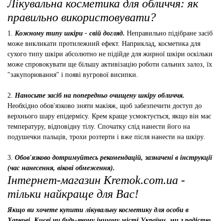
Лікувальна косметика для обличчя: як
правильно використовувати?
1.
Кожному типу шкіри - свій догляд.
Неправильно підібране засіб
може викликати протилежний ефект. Наприклад, косметика для
сухого типу шкіри абсолютно не підійде для жирної шкіри оскільки
може спровокувати ще більшу активізацію роботи сальних залоз, їх
"закупорювання" і появі вугрової висипки.
2.
Наносьте засіб на попередньо очищену шкіру обличчя.
Необхідно обов'язково зняти макіяж, щоб забезпечити доступ до
верхнього шару епідермісу. Крем краще усмоктується, якщо він має
температуру, відповідну тілу. Спочатку слід нанести його на
подушечки пальців, трохи розтерти і вже після нанести на шкіру.
3.
Обов'язково дотримуйтесь рекомендацій, зазначені в інструкції
(час нанесення, вікові обмеження).
Інтернет-магазин Kremok.com.ua -
тільки найкраще для Вас!
Якщо ви хочете купити лікувальну косметику для особи в
Харкові, Києві чи будь-якому іншому місті України, ми з радістю