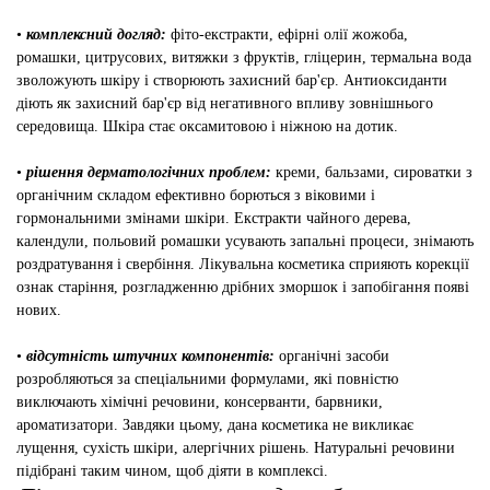
•
комплексний догляд:
фіто-екстракти, ефірні олії жожоба,
ромашки, цитрусових, витяжки з фруктів, гліцерин, термальна вода
зволожують шкіру і створюють захисний бар'єр. Антиоксиданти
діють як захисний бар'єр від негативного впливу зовнішнього
середовища. Шкіра стає оксамитовою і ніжною на дотик.
•
рішення дерматологічних проблем:
креми, бальзами, сироватки з
органічним складом ефективно борються з віковими і
гормональними змінами шкіри. Екстракти чайного дерева,
календули, польовий ромашки усувають запальні процеси, знімають
роздратування і свербіння. Лікувальна косметика сприяють корекції
ознак старіння, розгладженню дрібних зморшок і запобігання появі
нових.
•
відсутність штучних компонентів:
органічні засоби
розробляються за спеціальними формулами, які повністю
виключають хімічні речовини, консерванти, барвники,
ароматизатори. Завдяки цьому, дана косметика не викликає
лущення, сухість шкіри, алергічних рішень. Натуральні речовини
підібрані таким чином, щоб діяти в комплексі.