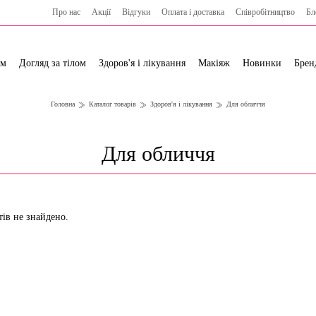
Про нас
Акції
Відгуки
Оплата і доставка
Cпівробітництво
Бл
ям
Догляд за тілом
Здоров'я і лікування
Макіяж
Новинки
Брен
Головна
Каталог товарів
Здоров'я і лікування
Для обличчя
Для обличчя
тів не знайдено.