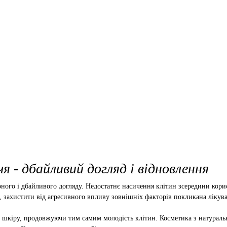
я - дбайливий догляд і відновлення
лярного і дбайливого догляду. Недостатнє насичення клітин зсередини к
и, захистити від агресивного впливу зовнішніх факторів покликана лікув
ь шкіру, продовжуючи тим самим молодість клітин. Косметика з натураль