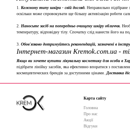
1.
Кожному типу шкіри - свій догляд.
Неправильно підібране з
оскільки може спровокувати ще більшу активізацію роботи саль
2.
Наносьте засіб на попередньо очищену шкіру обличчя.
Необ
температуру, відповідну тілу. Спочатку слід нанести його на по
3.
Обов'язково дотримуйтесь рекомендацій, зазначені в інструк
Інтернет-магазин Kremok.com.ua - ті
Якщо ви хочете купити лікувальну косметику для особи в Хар
підібрати лінійку засобів, яка ефективно впоратися з поставле
космецевтических брендів за доступними цінами.
Доставка діє 
Карта сайту
Головна
Про нас
Акції
Відгуки