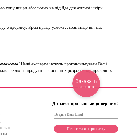
го типу шкіри абсолютно не підійде для жирної шкіри
ру епідермісу. Крем краще усмоктується, якщо він має
опоможемо!
Наші експерти можуть проконсультувати Вас і
аталог включає продукцію з останніх розробок від провідних
Заказать
звонок
Дізнайся про наші акції першим!
2
2
0 - 17:00
m.ua