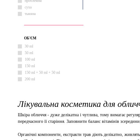
тонізуючий
проблемна
суха
тьмяна
чутлива
ОБ'ЄМ
30 ml
50 ml
100 ml
150 ml
150 ml + 50 ml + 50 ml
200 ml
Лікувальна косметика для обличч
Шкіра обличчя - дуже делікатна і чутлива, тому вимагає регу
передчасного її старіння. Заповнити баланс вітамінів зсередин
Органічні компоненти, екстракти трав діють делікатно, живлят