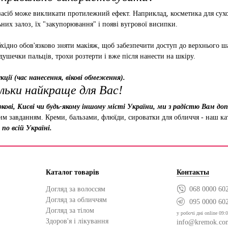
асіб може викликати протилежний ефект. Наприклад, косметика для сухо
них залоз, їх "закупорювання" і появі вугрової висипки.
хідно обов'язково зняти макіяж, щоб забезпечити доступ до верхнього ша
душечки пальців, трохи розтерти і вже після нанести на шкіру.
ції (час нанесення, вікові обмеження).
льки найкраще для Вас!
кові, Києві чи будь-якому іншому місті України, ми з радістю Вам д
ним завданням. Креми, бальзами, флюїди, сироватки для обличчя - наш к
по всій Україні.
Каталог товарів
Контакты
Догляд за волоссям
068 0000 60
Догляд за обличчям
095 0000 60
Догляд за тілом
у робочі дні online 09:0
Здоров'я і лікування
info@kremok.co