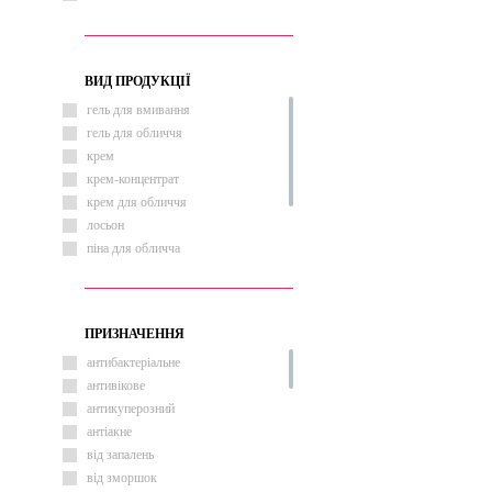
ВИД ПРОДУКЦІЇ
гель для вмивання
гель для обличчя
крем
крем-концентрат
крем для обличчя
лосьон
піна для обличча
пінка для вмивання
сироватка
сироватка для обличчя
ПРИЗНАЧЕННЯ
антибактеріальне
антивікове
антикуперозний
антіакне
від запалень
від зморшок