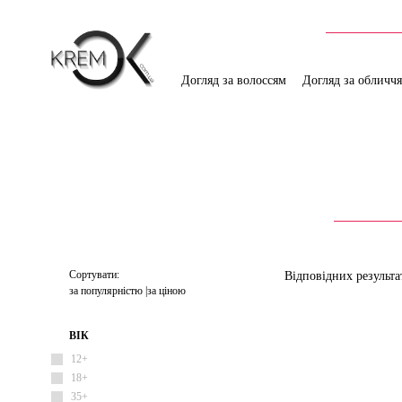
Догляд за волоссям
Догляд за обличч
Сортувати:
Відповідних результа
за популярністю
за ціною
ВІК
12+
18+
35+