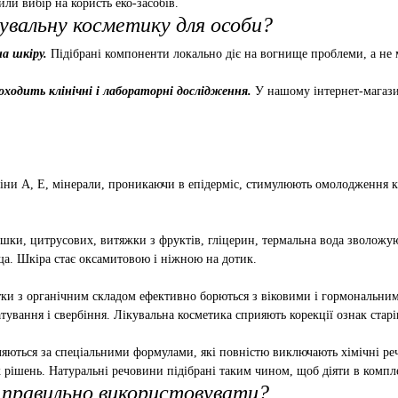
или вибір на користь еко-засобів.
увальну косметику для особи?
на шкіру.
Підібрані компоненти локально діє на вогнище проблеми, а не м
оходить клінічні і лабораторні дослідження.
У нашому інтернет-магазин
іни А, Е, мінерали, проникаючи в епідерміс, стимулюють омолодження кл
ашки, цитрусових, витяжки з фруктів, гліцерин, термальна вода зволожу
ща. Шкіра стає оксамитовою і ніжною на дотик.
ки з органічним складом ефективно борються з віковими і гормональним
ування і свербіння. Лікувальна косметика сприяють корекції ознак стар
ляються за спеціальними формулами, які повністю виключають хімічні ре
 рішень. Натуральні речовини підібрані таким чином, щоб діяти в компле
к правильно використовувати?