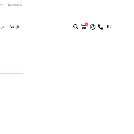
ог
Контакти
0
ди
Акції
RU