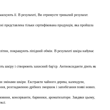
аскують її. В результаті, Ви отримуєте тривалий результат.
і представлена ​​тільки сертифікована продукція, яка пройшла
ітин, покращують ліпідний обмін. В результаті шкіра набуває
ють шкіру і створюють захисний бар'єр. Антиоксиданти діють як
и змінами шкіри. Екстракти чайного дерева, календули,
іння, розгладженню дрібних зморшок і запобігання появі нових.
човини, консерванти, барвники, ароматизатори. Завдяки цьому,
ксі.