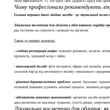
своїй ефективності. Ті, хто цінує своє здоров'я і красу вже зроб
Чому професіонали рекомендують лік
Головна перевага даної лінійки засобів - це лікувальний вплив 
Лікувальна косметика для обличчя в обов'язковому порядку пр
ряд тестувань на сумісність і реакцію на організм.
Також до переваг належать:
•
глибока регенерація шкіри:
поживні речовини, колаген, вітам
пружність, здоровий колір і сяйво.
•
комплексний догляд:
фіто-екстракти, ефірні олії жожоба, ром
захисний бар'єр від негативного впливу зовнішнього середови
•
рішення дерматологічних проблем:
креми, бальзами, сироват
польовий ромашки усувають запальні процеси, знімають роздрат
•
відсутність штучних компонентів:
органічні засоби розроб
дана косметика не викликає лущення, сухість шкіри, алергічних
Лікувальна косметика для обличчя: я