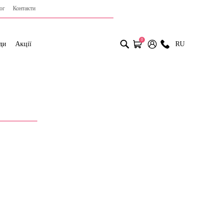
ог
Контакти
0
ди
Акції
RU