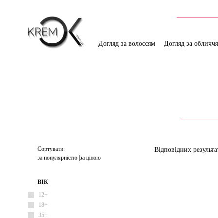
Догляд за волоссям
Догляд за обличч
Сортувати:
Відповідних результа
за популярністю
за ціною
ВІК
12+
18+
35+