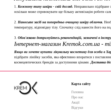
1.
Кожному типу шкіри - свій догляд.
Неправильно підібране з
оскільки може спровокувати ще більшу активізацію роботи саль
2.
Наносьте засіб на попередньо очищену шкіру обличчя.
Необ
температуру, відповідну тілу. Спочатку слід нанести його на по
3.
Обов'язково дотримуйтесь рекомендацій, зазначені в інструк
Інтернет-магазин Kremok.com.ua - ті
Якщо ви хочете купити лікувальну косметику для особи в Хар
підібрати лінійку засобів, яка ефективно впоратися з поставле
космецевтических брендів за доступними цінами.
Доставка діє 
Карта сайту
Головна
Про нас
Акції
Відгуки