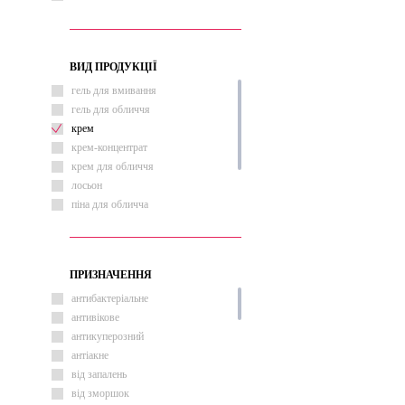
ВИД ПРОДУКЦІЇ
гель для вмивання
гель для обличчя
крем
крем-концентрат
крем для обличчя
лосьон
піна для обличча
пінка для вмивання
сироватка
сироватка для обличчя
ПРИЗНАЧЕННЯ
антибактеріальне
антивікове
антикуперозний
антіакне
від запалень
від зморшок