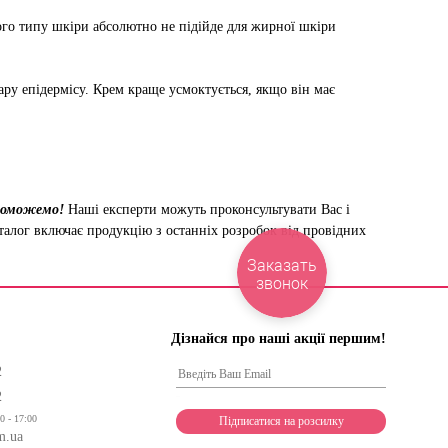
го типу шкіри абсолютно не підійде для жирної шкіри
ру епідермісу. Крем краще усмоктується, якщо він має
опоможемо!
Наші експерти можуть проконсультувати Вас і
аталог включає продукцію з останніх розробок від провідних
Заказать
звонок
Дізнайся про наші акції першим!
2
2
0 - 17:00
m.ua