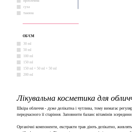
тонізуючий
проблемна
суха
тьмяна
чутлива
ОБ'ЄМ
30 ml
50 ml
100 ml
150 ml
150 ml + 50 ml + 50 ml
200 ml
Лікувальна косметика для обличч
Шкіра обличчя - дуже делікатна і чутлива, тому вимагає регу
передчасного її старіння. Заповнити баланс вітамінів зсередин
Органічні компоненти, екстракти трав діють делікатно, живлят