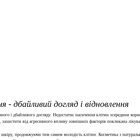
я - дбайливий догляд і відновлення
лярного і дбайливого догляду. Недостатнє насичення клітин зсередини к
и, захистити від агресивного впливу зовнішніх факторів покликана лікув
ь шкіру, продовжуючи тим самим молодість клітин. Косметика з натураль