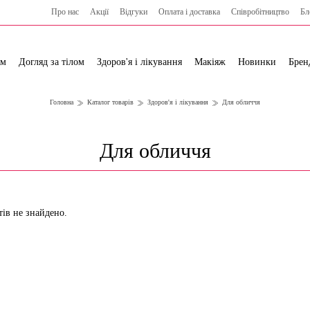
Про нас
Акції
Відгуки
Оплата і доставка
Cпівробітництво
Бл
ям
Догляд за тілом
Здоров'я і лікування
Макіяж
Новинки
Брен
Головна
Каталог товарів
Здоров'я і лікування
Для обличчя
Для обличчя
тів не знайдено.