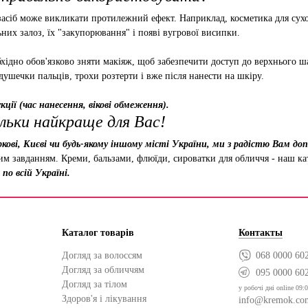
асіб може викликати протилежний ефект. Наприклад, косметика для сухо
них залоз, їх "закупорювання" і появі вугрової висипки.
хідно обов'язково зняти макіяж, щоб забезпечити доступ до верхнього ша
душечки пальців, трохи розтерти і вже після нанести на шкіру.
ції (час нанесення, вікові обмеження).
льки найкраще для Вас!
кові, Києві чи будь-якому іншому місті України, ми з радістю Вам д
ним завданням. Креми, бальзами, флюїди, сироватки для обличчя - наш к
по всій Україні.
Каталог товарів
Контакты
Догляд за волоссям
068 0000 60
Догляд за обличчям
095 0000 60
Догляд за тілом
у робочі дні online 09:0
Здоров'я і лікування
info@kremok.co