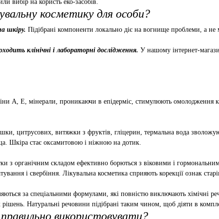
или вибір на користь еко-засобів.
увальну косметику для особи?
на шкіру.
Підібрані компоненти локально діє на вогнище проблеми, а не м
оходить клінічні і лабораторні дослідження.
У нашому інтернет-магазин
іни А, Е, мінерали, проникаючи в епідерміс, стимулюють омолодження кл
ашки, цитрусових, витяжки з фруктів, гліцерин, термальна вода зволожу
ща. Шкіра стає оксамитовою і ніжною на дотик.
ки з органічним складом ефективно борються з віковими і гормональним
ування і свербіння. Лікувальна косметика сприяють корекції ознак стар
ляються за спеціальними формулами, які повністю виключають хімічні ре
 рішень. Натуральні речовини підібрані таким чином, щоб діяти в компле
к правильно використовувати?