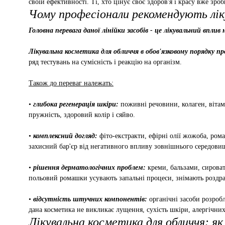
своїй ефективності. Ті, хто цінує своє здоров'я і красу вже зроб
Чому професіонали рекомендують лік
Головна перевага даної лінійки засобів - це лікувальний вплив 
Лікувальна косметика для обличчя в обов'язковому порядку пр
ряд тестувань на сумісність і реакцію на організм.
Також до переваг належать:
•
глибока регенерація шкіри:
поживні речовини, колаген, вітам
пружність, здоровий колір і сяйво.
•
комплексний догляд:
фіто-екстракти, ефірні олії жожоба, ром
захисний бар'єр від негативного впливу зовнішнього середови
•
рішення дерматологічних проблем:
креми, бальзами, сироват
польовий ромашки усувають запальні процеси, знімають роздрат
•
відсутність штучних компонентів:
органічні засоби розроб
дана косметика не викликає лущення, сухість шкіри, алергічних
Лікувальна косметика для обличчя: я