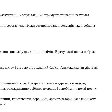
аскують її. В результаті, Ви отримуєте тривалий результат.
і представлена ​​тільки сертифікована продукція, яка пройшла
ітин, покращують ліпідний обмін. В результаті шкіра набуває
ють шкіру і створюють захисний бар'єр. Антиоксиданти діють як
и змінами шкіри. Екстракти чайного дерева, календули,
іння, розгладженню дрібних зморшок і запобігання появі нових.
човини, консерванти, барвники, ароматизатори. Завдяки цьому,
ксі.