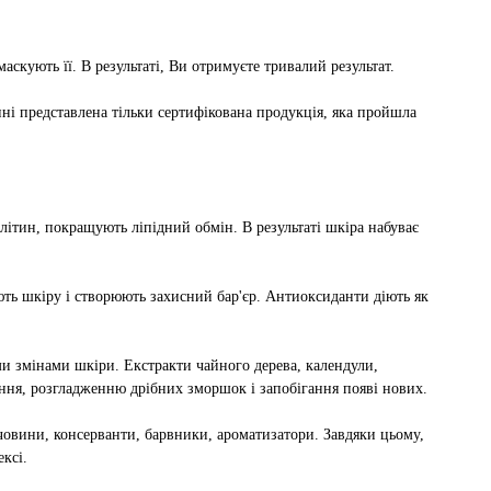
аскують її. В результаті, Ви отримуєте тривалий результат.
і представлена ​​тільки сертифікована продукція, яка пройшла
ітин, покращують ліпідний обмін. В результаті шкіра набуває
ють шкіру і створюють захисний бар'єр. Антиоксиданти діють як
и змінами шкіри. Екстракти чайного дерева, календули,
іння, розгладженню дрібних зморшок і запобігання появі нових.
човини, консерванти, барвники, ароматизатори. Завдяки цьому,
ксі.