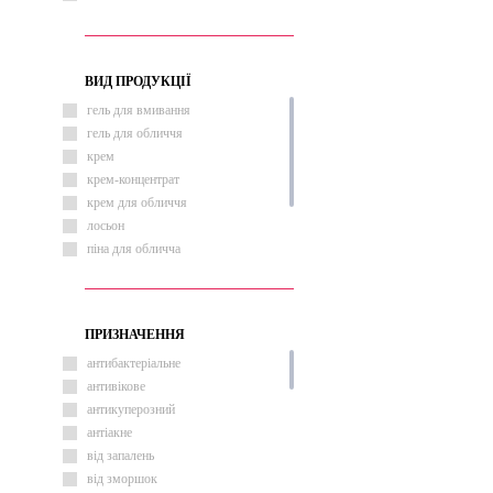
ВИД ПРОДУКЦІЇ
гель для вмивання
гель для обличчя
крем
крем-концентрат
крем для обличчя
лосьон
піна для обличча
пінка для вмивання
сироватка
сироватка для обличчя
ПРИЗНАЧЕННЯ
антибактеріальне
антивікове
антикуперозний
антіакне
від запалень
від зморшок