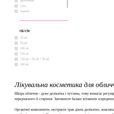
тонізуючий
проблемна
суха
тьмяна
чутлива
ОБ'ЄМ
30 ml
50 ml
100 ml
150 ml
150 ml + 50 ml + 50 ml
200 ml
Лікувальна косметика для обличч
Шкіра обличчя - дуже делікатна і чутлива, тому вимагає регу
передчасного її старіння. Заповнити баланс вітамінів зсередин
Органічні компоненти, екстракти трав діють делікатно, живлят