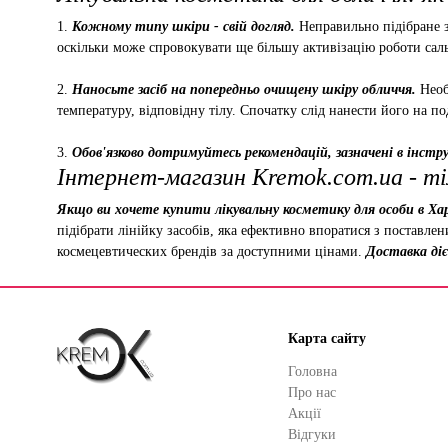
1.
Кожному типу шкіри - свій догляд.
Неправильно підібране з
оскільки може спровокувати ще більшу активізацію роботи саль
2.
Наносьте засіб на попередньо очищену шкіру обличчя.
Необ
температуру, відповідну тілу. Спочатку слід нанести його на по
3.
Обов'язково дотримуйтесь рекомендацій, зазначені в інструк
Інтернет-магазин Kremok.com.ua - ті
Якщо ви хочете купити лікувальну косметику для особи в Хар
підібрати лінійку засобів, яка ефективно впоратися з поставле
космецевтических брендів за доступними цінами.
Доставка діє 
Карта сайту
Головна
Про нас
Акції
Відгуки