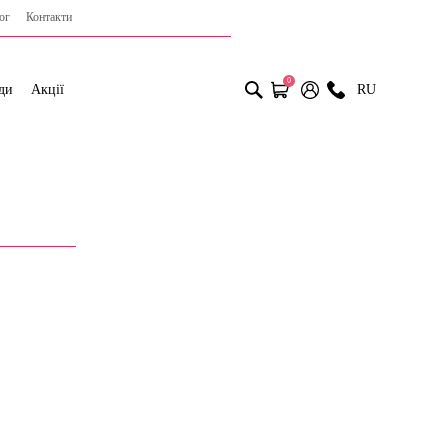
ог
Контакти
0
ди
Акції
RU