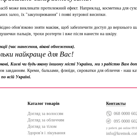
асіб може викликати протилежний ефект. Наприклад, косметика для сухо
них залоз, їх "закупорювання" і появі вугрової висипки.
хідно обов'язково зняти макіяж, щоб забезпечити доступ до верхнього ша
душечки пальців, трохи розтерти і вже після нанести на шкіру.
ції (час нанесення, вікові обмеження).
льки найкраще для Вас!
кові, Києві чи будь-якому іншому місті України, ми з радістю Вам д
ним завданням. Креми, бальзами, флюїди, сироватки для обличчя - наш к
по всій Україні.
Каталог товарів
Контакты
Догляд за волоссям
068 0000 60
Догляд за обличчям
095 0000 60
Догляд за тілом
у робочі дні online 09:0
Здоров'я і лікування
info@kremok.co