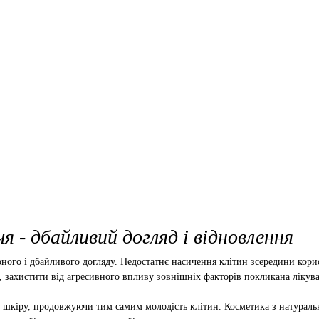
я - дбайливий догляд і відновлення
лярного і дбайливого догляду. Недостатнє насичення клітин зсередини к
и, захистити від агресивного впливу зовнішніх факторів покликана лікув
ь шкіру, продовжуючи тим самим молодість клітин. Косметика з натураль