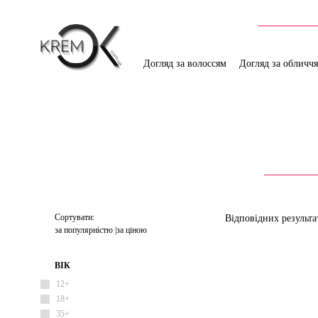
Догляд за волоссям
Догляд за обличч
Сортувати:
Відповідних результа
за популярністю
за ціною
ВІК
12+
18+
35+