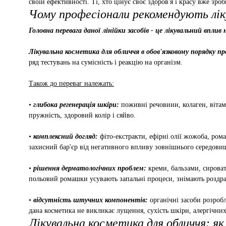
своїй ефективності. Ті, хто цінує своє здоров'я і красу вже зроб
Чому професіонали рекомендують лік
Головна перевага даної лінійки засобів - це лікувальний вплив 
Лікувальна косметика для обличчя в обов'язковому порядку пр
ряд тестувань на сумісність і реакцію на організм.
Також до переваг належать:
•
глибока регенерація шкіри:
поживні речовини, колаген, вітам
пружність, здоровий колір і сяйво.
•
комплексний догляд:
фіто-екстракти, ефірні олії жожоба, ром
захисний бар'єр від негативного впливу зовнішнього середови
•
рішення дерматологічних проблем:
креми, бальзами, сироват
польовий ромашки усувають запальні процеси, знімають роздрат
•
відсутність штучних компонентів:
органічні засоби розроб
дана косметика не викликає лущення, сухість шкіри, алергічних
Лікувальна косметика для обличчя: я