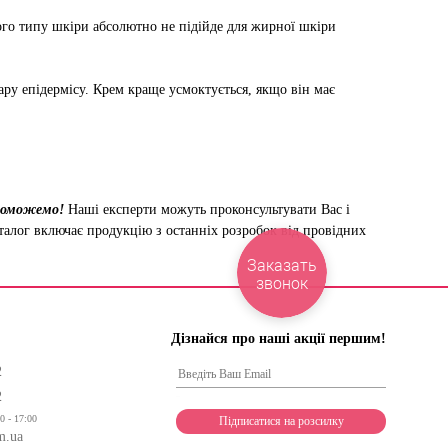
го типу шкіри абсолютно не підійде для жирної шкіри
ру епідермісу. Крем краще усмоктується, якщо він має
опоможемо!
Наші експерти можуть проконсультувати Вас і
аталог включає продукцію з останніх розробок від провідних
Заказать
звонок
Дізнайся про наші акції першим!
2
2
0 - 17:00
m.ua