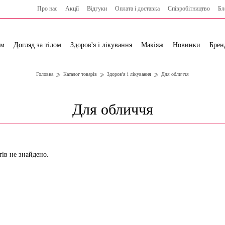
Про нас
Акції
Відгуки
Оплата і доставка
Cпівробітництво
Бл
ям
Догляд за тілом
Здоров'я і лікування
Макіяж
Новинки
Брен
Головна
Каталог товарів
Здоров'я і лікування
Для обличчя
Для обличчя
тів не знайдено.