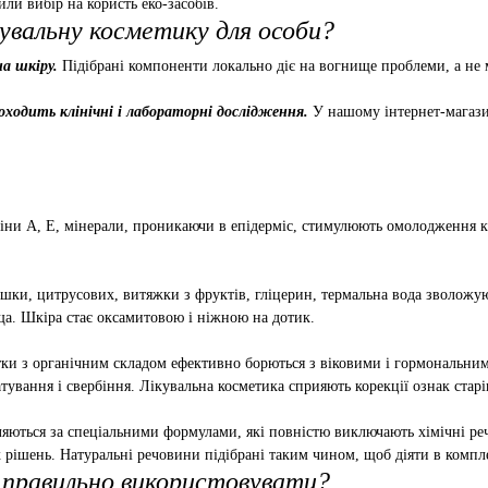
или вибір на користь еко-засобів.
увальну косметику для особи?
на шкіру.
Підібрані компоненти локально діє на вогнище проблеми, а не м
оходить клінічні і лабораторні дослідження.
У нашому інтернет-магазин
іни А, Е, мінерали, проникаючи в епідерміс, стимулюють омолодження кл
ашки, цитрусових, витяжки з фруктів, гліцерин, термальна вода зволожу
ща. Шкіра стає оксамитовою і ніжною на дотик.
ки з органічним складом ефективно борються з віковими і гормональним
ування і свербіння. Лікувальна косметика сприяють корекції ознак стар
ляються за спеціальними формулами, які повністю виключають хімічні ре
 рішень. Натуральні речовини підібрані таким чином, щоб діяти в компле
к правильно використовувати?