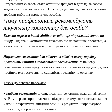
натуральним складом стала останнім трендом в догляді за собою
завдяки своїй ефективності. Ті, хто цінує своє здоров'я і красу вже
зробили вибір на користь еко-засобів.
Чому професіонали рекомендують
лікувальну косметику для особи?
Головна перевага даної лінійки засобів - це лікувальний вплив на
шкіру.
Підібрані компоненти локально діє на вогнище проблеми, а
не маскують її. В результаті, Ви отримуєте тривалий результат.
Лікувальна косметика для обличчя в обов'язковому порядку
проходить клінічні і лабораторні дослідження.
У нашому
інтернет-магазині представлена ​​тільки сертифікована продукція, яка
пройшла ряд тестувань на сумісність і реакцію на організм.
Також до переваг належать:
•
глибока регенерація шкіри:
поживні речовини, колаген, вітаміни
А, Е, мінерали, проникаючи в епідерміс, стимулюють омолодження
клітин, покращують ліпідний обмін. В результаті шкіра набуває
пружність, здоровий колір і сяйво.