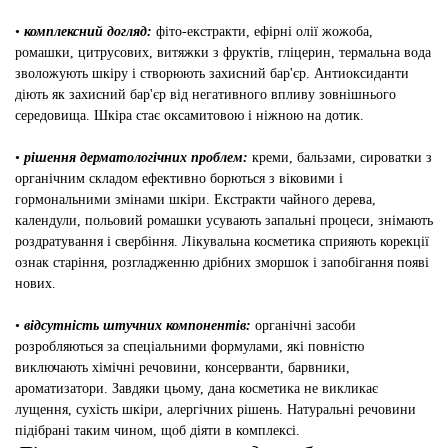
•
комплексний догляд:
фіто-екстракти, ефірні олії жожоба,
ромашки, цитрусових, витяжки з фруктів, гліцерин, термальна вода
зволожують шкіру і створюють захисний бар'єр. Антиоксиданти
діють як захисний бар'єр від негативного впливу зовнішнього
середовища. Шкіра стає оксамитовою і ніжною на дотик.
•
рішення дерматологічних проблем:
креми, бальзами, сироватки з
органічним складом ефективно борються з віковими і
гормональними змінами шкіри. Екстракти чайного дерева,
календули, польовий ромашки усувають запальні процеси, знімають
роздратування і свербіння. Лікувальна косметика сприяють корекції
ознак старіння, розгладженню дрібних зморшок і запобігання появі
нових.
•
відсутність штучних компонентів:
органічні засоби
розробляються за спеціальними формулами, які повністю
виключають хімічні речовини, консерванти, барвники,
ароматизатори. Завдяки цьому, дана косметика не викликає
лущення, сухість шкіри, алергічних рішень. Натуральні речовини
підібрані таким чином, щоб діяти в комплексі.