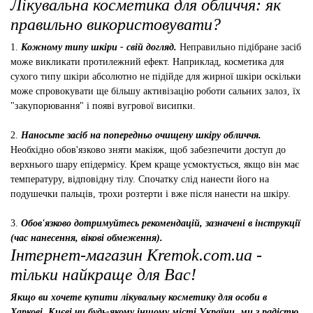
Лікувальна косметика для обличчя: як
правильно використовувати?
1.
Кожному типу шкіри - свій догляд.
Неправильно підібране засіб
може викликати протилежний ефект. Наприклад, косметика для
сухого типу шкіри абсолютно не підійде для жирної шкіри оскільки
може спровокувати ще більшу активізацію роботи сальних залоз, їх
"закупорювання" і появі вугрової висипки.
2.
Наносьте засіб на попередньо очищену шкіру обличчя.
Необхідно обов'язково зняти макіяж, щоб забезпечити доступ до
верхнього шару епідермісу. Крем краще усмоктується, якщо він має
температуру, відповідну тілу. Спочатку слід нанести його на
подушечки пальців, трохи розтерти і вже після нанести на шкіру.
3.
Обов'язково дотримуйтесь рекомендацій, зазначені в інструкції
(час нанесення, вікові обмеження).
Інтернет-магазин Kremok.com.ua -
тільки найкраще для Вас!
Якщо ви хочете купити лікувальну косметику для особи в
Харкові, Києві чи будь-якому іншому місті України, ми з радістю