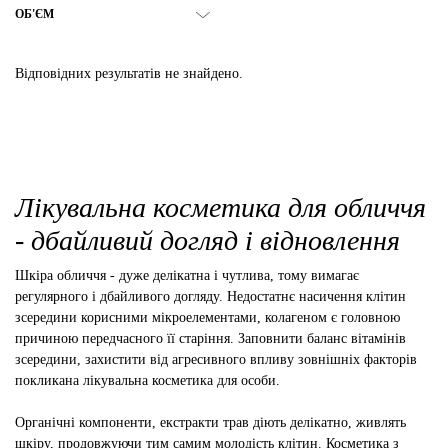
ОБ'ЄМ
Відповідних результатів не знайдено.
Лікувальна косметика для обличчя
- дбайливий догляд і відновлення
Шкіра обличчя - дуже делікатна і чутлива, тому вимагає
регулярного і дбайливого догляду. Недостатнє насичення клітин
зсередини корисними мікроелементами, колагеном є головною
причиною передчасного її старіння. Заповнити баланс вітамінів
зсередини, захистити від агресивного впливу зовнішніх факторів
покликана лікувальна косметика для особи.
Органічні компоненти, екстракти трав діють делікатно, живлять
шкіру, продовжуючи тим самим молодість клітин. Косметика з