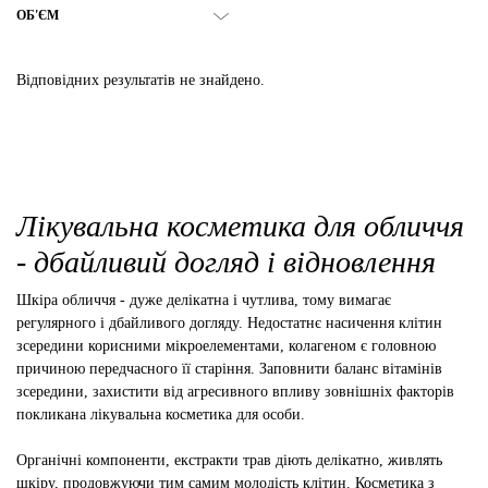
ОБ'ЄМ
Відповідних результатів не знайдено.
Лікувальна косметика для обличчя
- дбайливий догляд і відновлення
Шкіра обличчя - дуже делікатна і чутлива, тому вимагає
регулярного і дбайливого догляду. Недостатнє насичення клітин
зсередини корисними мікроелементами, колагеном є головною
причиною передчасного її старіння. Заповнити баланс вітамінів
зсередини, захистити від агресивного впливу зовнішніх факторів
покликана лікувальна косметика для особи.
Органічні компоненти, екстракти трав діють делікатно, живлять
шкіру, продовжуючи тим самим молодість клітин. Косметика з