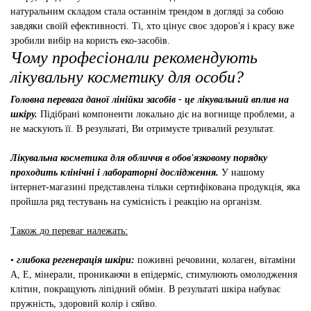
натуральним складом стала останнім трендом в догляді за собою
завдяки своїй ефективності. Ті, хто цінує своє здоров'я і красу вже
зробили вибір на користь еко-засобів.
Чому професіонали рекомендують
лікувальну косметику для особи?
Головна перевага даної лінійки засобів - це лікувальний вплив на
шкіру.
Підібрані компоненти локально діє на вогнище проблеми, а
не маскують її. В результаті, Ви отримуєте тривалий результат.
Лікувальна косметика для обличчя в обов'язковому порядку
проходить клінічні і лабораторні дослідження.
У нашому
інтернет-магазині представлена ​​тільки сертифікована продукція, яка
пройшла ряд тестувань на сумісність і реакцію на організм.
Також до переваг належать:
•
глибока регенерація шкіри:
поживні речовини, колаген, вітаміни
А, Е, мінерали, проникаючи в епідерміс, стимулюють омолодження
клітин, покращують ліпідний обмін. В результаті шкіра набуває
пружність, здоровий колір і сяйво.