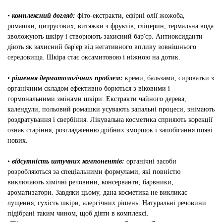
•
комплексний догляд:
фіто-екстракти, ефірні олії жожоба,
ромашки, цитрусових, витяжки з фруктів, гліцерин, термальна вода
зволожують шкіру і створюють захисний бар'єр. Антиоксиданти
діють як захисний бар'єр від негативного впливу зовнішнього
середовища. Шкіра стає оксамитовою і ніжною на дотик.
•
рішення дерматологічних проблем:
креми, бальзами, сироватки з
органічним складом ефективно борються з віковими і
гормональними змінами шкіри. Екстракти чайного дерева,
календули, польовий ромашки усувають запальні процеси, знімають
роздратування і свербіння. Лікувальна косметика сприяють корекції
ознак старіння, розгладженню дрібних зморшок і запобігання появі
нових.
•
відсутність штучних компонентів:
органічні засоби
розробляються за спеціальними формулами, які повністю
виключають хімічні речовини, консерванти, барвники,
ароматизатори. Завдяки цьому, дана косметика не викликає
лущення, сухість шкіри, алергічних рішень. Натуральні речовини
підібрані таким чином, щоб діяти в комплексі.