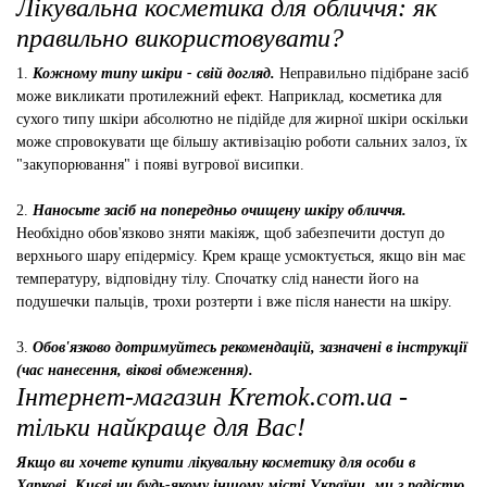
Лікувальна косметика для обличчя: як
правильно використовувати?
1.
Кожному типу шкіри - свій догляд.
Неправильно підібране засіб
може викликати протилежний ефект. Наприклад, косметика для
сухого типу шкіри абсолютно не підійде для жирної шкіри оскільки
може спровокувати ще більшу активізацію роботи сальних залоз, їх
"закупорювання" і появі вугрової висипки.
2.
Наносьте засіб на попередньо очищену шкіру обличчя.
Необхідно обов'язково зняти макіяж, щоб забезпечити доступ до
верхнього шару епідермісу. Крем краще усмоктується, якщо він має
температуру, відповідну тілу. Спочатку слід нанести його на
подушечки пальців, трохи розтерти і вже після нанести на шкіру.
3.
Обов'язково дотримуйтесь рекомендацій, зазначені в інструкції
(час нанесення, вікові обмеження).
Інтернет-магазин Kremok.com.ua -
тільки найкраще для Вас!
Якщо ви хочете купити лікувальну косметику для особи в
Харкові, Києві чи будь-якому іншому місті України, ми з радістю